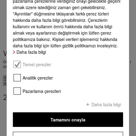
pazarlama çerezlerine verdiğiniz onayı gelecekte geçerli
olmak üzere istediğiniz zaman geri çekebilirsiniz.
"Ayrıntılar" düğmesine tıklayarak farklı çerez türleri
hakkında daha fazla bilgi görebilirsiniz. Çerezlerin
kullanımı ve kullanım ömrü hakkında daha fazla bilgi
almak veya ayarlarınızı değiştirmek için lütfen çerez
politikamıza bakınız. Kişisel verileri işlememiz hakkında
daha fazla bilgi için lütfen gizlilik politikamızı inceleyiniz.
Daha fazla bilgi
WQ 1000 WPS Nova Edition
Önden doldurmalı W2 çamaşır makinesi A I 9 kg I 1.600 dev./dk. I InfinityCare I
Temel çerezler
Otomatik dozaj I SmartMatic
Analitik çerezler
EU verileri
Pazarlama çerezleri
238.990,00 TL
**
Daha fazla bilgi
Tamamını onayla