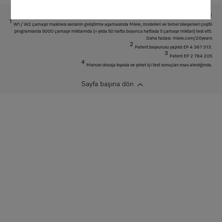
Teknik değişiklikler ve hatalar saklıdır!
1
W1 / W2 çamaşır makinesi serisinin geliştirme aşamasında Miele, modelleri ve temel bileşenleri çeşitli
programlarda 5000 çamaşır miktarında (= yılda 50 hafta boyunca haftada 5 çamaşır miktarı) test etti.
Daha fazlası: miele.com/20years
2
Patent başvurusu yapıldı EP 4 367 313.
3
Patent EP 2 784 205
4
Manuel dozaja kıyasla ve şirket içi test sonuçları esas alındığında.
Sayfa başına dön