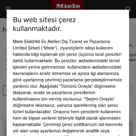
Bu web sitesi çerez
kullanmaktadır.
Miele Satış Noktaları
Miele Elektrikli Ev Aletleri Dış Ticaret ve Pazarlama
Miele Experience Center Vadİstanbul, Watergarden, Zorlu Center,
Limited Şirketi ("Miele"), ziyaretçilerin siteyi kullanımı
Göktürk Larus Loft ve Bağdat Caddesi Suadiye mağazalarımız ve
hakkında bilgi toplamak için çerez (üçüncü taraf çerezleri
tüm Miele Centerlarımız sizlere hizmet vermektedir. Detaylı bilgi için
dahil) kullanmaktadır. Bu çerezler, websitemizdeki temel
lütfen 444 11 22 no.lu Müşteri Hizmetlerimizi arayınız. Miele Türkiye
olarak sizlere E-Shop adresimizden kesintisiz hizmete devam
işlevleri yerine getirmemize, kullanıcıların websitemizdeki
ediyoruz
davranışlarını analiz etmemize ve ayrıca ilgi alanlarınıza
Her koşulda sizlerin yanındayız!
göre uyarlanmış çevrimiçi pazarlama gerçekleştirmemize
yardımcı olur. Aşağıdaki "Tümünü Onayla" düğmesine
tıklayarak, analiz ve pazarlama çerezlerinin
kullanılmasına izin vermiş olursunuz. "Seçimi Onayla"
düğmesine tıklarsanız, yalnızca işaretlenmiş olan çerez
türleri kullanılacaktır. Onayınız hem çerezlerin kullanımını
Filtre
hem de kişisel verilerin birbiriyle ilişkili olarak işlenmesini
Harita
kapsamaktadır. Çevrimiçi çerez politikamızın üst kısmında
yer alan onay ayarlarınızı değiştirerek analitik veya