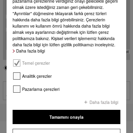
+
pazarlama çerezlerine verdiğiniz onayı gelecekte geçerli
olmak üzere istediğiniz zaman geri çekebilirsiniz.
-
"Ayrıntılar" düğmesine tıklayarak farklı çerez türleri
hakkında daha fazla bilgi görebilirsiniz. Çerezlerin
kullanımı ve kullanım ömrü hakkında daha fazla bilgi
almak veya ayarlarınızı değiştirmek için lütfen çerez
+
politikamıza bakınız. Kişisel verileri işlememiz hakkında
-
daha fazla bilgi için lütfen gizlilik politikamızı inceleyiniz.
Daha fazla bilgi
Leaflet
Temel çerezler
Bölgeniz
Miele Acentesi
Analitik çerezler
İletişim
Pazarlama çerezleri
İletişim sayfasına git
Daha fazla bilgi
Sayfa başına dön
Tamamını onayla