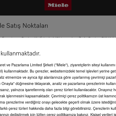
e Satış Noktaları
e Experience Center Vadİstanbul, Watergarden, Zorlu Center, Göktürk 
esi Suadiye mağazalarımız ve tüm Miele Centerlarımız sizlere hizmet verm
en 444 11 22 no.lu Müşteri Hizmetlerimizi arayınız. Miele Türkiye olarak
ntisiz hizmete devam ediyoruz
 kullanmaktadır.
oşulda sizlerin yanındayız!
caret ve Pazarlama Limited Şirketi ("Miele"), ziyaretçilerin siteyi kullanım
l) kullanmaktadır. Bu çerezler, websitemizdeki temel işlevleri yerine get
aliz etmemize ve ayrıca ilgi alanlarınıza göre uyarlanmış çevrimiçi paz
 Onayla" düğmesine tıklayarak, analiz ve pazarlama çerezlerinin kullan
anız, yalnızca işaretlenmiş olan çerez türleri kullanılacaktır. Onayınız
li olarak işlenmesini kapsamaktadır. Çevrimiçi çerez politikamızın üst kısmı
ita
ama çerezlerine verdiğiniz onayı gelecekte geçerli olmak üzere istediğini
farklı çerez türleri hakkında daha fazla bilgi görebilirsiniz. Çerezlerin 
rınızı değiştirmek için lütfen çerez politikamıza bakınız. Kişisel veriler