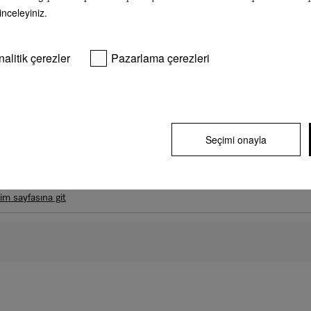
 inceleyiniz.
nalitik çerezler
Pazarlama çerezleri
ölgeniz
Miele Acentesi
Seçimi onayla
şim
şim sayfasına git