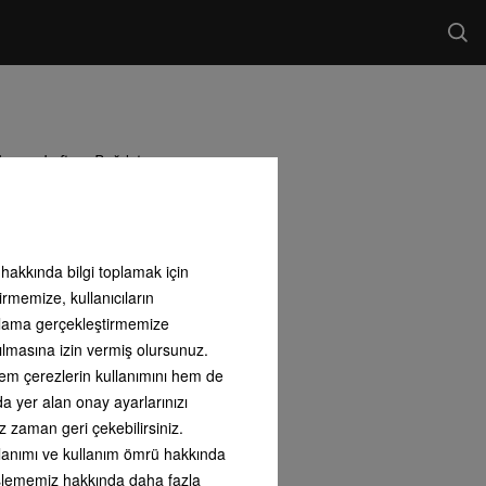
Larus Loft ve Bağdat
ektedir. Detaylı bilgi için
 sizlere E-Shop adresimizden
ı hakkında bilgi toplamak için
irmemize, kullanıcıların
arlama gerçekleştirmemize
ılmasına izin vermiş olursunuz.
 hem çerezlerin kullanımını hem de
nda yer alan onay ayarlarınızı
z zaman geri çekebilirsiniz.
kullanımı ve kullanım ömrü hakkında
i işlememiz hakkında daha fazla