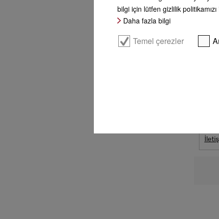
bilgi için lütfen gizlilik politikamızı
Daha fazla bilgi
+
Temel çerezler
A
-
B
İleti
İleti