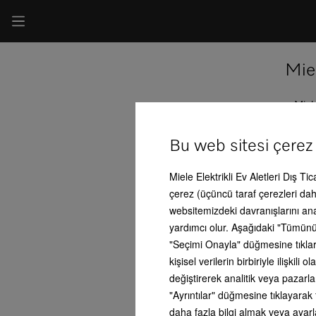
Miel
Miel
Cadd
lütf
kesi
Bu web sitesi çerez
Her k
Miele Elektrikli Ev Aletleri Dış Ti
çerez (üçüncü taraf çerezleri dahi
websitemizdeki davranışlarını an
yardımcı olur. Aşağıdaki "Tümünü
Filtre
"Seçimi Onayla" düğmesine tıklars
kişisel verilerin birbiriyle ilişki
Har
değiştirerek analitik veya pazarl
"Ayrıntılar" düğmesine tıklayarak 
+
daha fazla bilgi almak veya ayarla
-