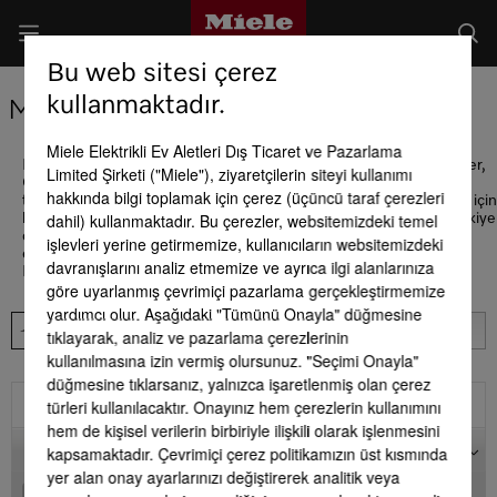
Bu web sitesi çerez
kullanmaktadır.
Miele Satış Noktaları
Miele Elektrikli Ev Aletleri Dış Ticaret ve Pazarlama
Miele Experience Center Vadİstanbul, Watergarden, Zorlu Center,
Limited Şirketi ("Miele"), ziyaretçilerin siteyi kullanımı
Göktürk Larus Loft ve Bağdat Caddesi Suadiye mağazalarımız ve
hakkında bilgi toplamak için çerez (üçüncü taraf çerezleri
tüm Miele Centerlarımız sizlere hizmet vermektedir. Detaylı bilgi için
dahil) kullanmaktadır. Bu çerezler, websitemizdeki temel
lütfen 444 11 22 no.lu Müşteri Hizmetlerimizi arayınız. Miele Türkiye
olarak sizlere E-Shop adresimizden kesintisiz hizmete devam
işlevleri yerine getirmemize, kullanıcıların websitemizdeki
ediyoruz
davranışlarını analiz etmemize ve ayrıca ilgi alanlarınıza
Her koşulda sizlerin yanındayız!
göre uyarlanmış çevrimiçi pazarlama gerçekleştirmemize
yardımcı olur. Aşağıdaki "Tümünü Onayla" düğmesine
tıklayarak, analiz ve pazarlama çerezlerinin
kullanılmasına izin vermiş olursunuz. "Seçimi Onayla"
düğmesine tıklarsanız, yalnızca işaretlenmiş olan çerez
türleri kullanılacaktır. Onayınız hem çerezlerin kullanımını
Filtre
hem de kişisel verilerin birbiriyle ilişkili olarak işlenmesini
Harita
kapsamaktadır. Çevrimiçi çerez politikamızın üst kısmında
yer alan onay ayarlarınızı değiştirerek analitik veya