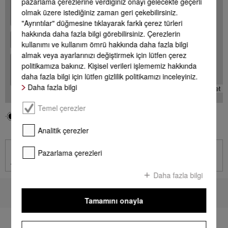
+
pazarlama çerezlerine verdiğiniz onayı gelecekte geçerli
olmak üzere istediğiniz zaman geri çekebilirsiniz.
-
"Ayrıntılar" düğmesine tıklayarak farklı çerez türleri
hakkında daha fazla bilgi görebilirsiniz. Çerezlerin
kullanımı ve kullanım ömrü hakkında daha fazla bilgi
almak veya ayarlarınızı değiştirmek için lütfen çerez
+
politikamıza bakınız. Kişisel verileri işlememiz hakkında
-
daha fazla bilgi için lütfen gizlilik politikamızı inceleyiniz.
Daha fazla bilgi
Leaflet
Temel çerezler
Bölgeniz
Miele Acentesi
Analitik çerezler
İletişim
Pazarlama çerezleri
İletişim sayfasına git
Daha fazla bilgi
Sayfa başına dön
Tamamını onayla