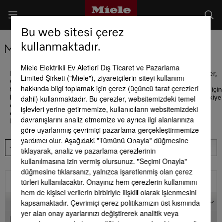
Bu web sitesi çerez
kullanmaktadır.
Miele Satış Noktaları
Miele Elektrikli Ev Aletleri Dış Ticaret ve Pazarlama
Miele Experience Center Vadİstanbul, Watergarden, Zorlu Center,
Limited Şirketi ("Miele"), ziyaretçilerin siteyi kullanımı
Göktürk Larus Loft ve Bağdat Caddesi Suadiye mağazalarımız ve
hakkında bilgi toplamak için çerez (üçüncü taraf çerezleri
tüm Miele Centerlarımız sizlere hizmet vermektedir. Detaylı bilgi için
dahil) kullanmaktadır. Bu çerezler, websitemizdeki temel
lütfen 444 11 22 no.lu Müşteri Hizmetlerimizi arayınız. Miele Türkiye
olarak sizlere E-Shop adresimizden kesintisiz hizmete devam
işlevleri yerine getirmemize, kullanıcıların websitemizdeki
ediyoruz
davranışlarını analiz etmemize ve ayrıca ilgi alanlarınıza
Her koşulda sizlerin yanındayız!
göre uyarlanmış çevrimiçi pazarlama gerçekleştirmemize
yardımcı olur. Aşağıdaki "Tümünü Onayla" düğmesine
tıklayarak, analiz ve pazarlama çerezlerinin
kullanılmasına izin vermiş olursunuz. "Seçimi Onayla"
düğmesine tıklarsanız, yalnızca işaretlenmiş olan çerez
türleri kullanılacaktır. Onayınız hem çerezlerin kullanımını
Filtre
hem de kişisel verilerin birbiriyle ilişkili olarak işlenmesini
Harita
kapsamaktadır. Çevrimiçi çerez politikamızın üst kısmında
yer alan onay ayarlarınızı değiştirerek analitik veya