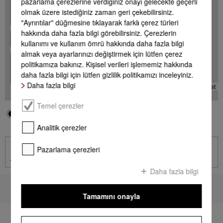
+
pazarlama çerezlerine verdiğiniz onayı gelecekte geçerli
olmak üzere istediğiniz zaman geri çekebilirsiniz.
-
"Ayrıntılar" düğmesine tıklayarak farklı çerez türleri
hakkında daha fazla bilgi görebilirsiniz. Çerezlerin
kullanımı ve kullanım ömrü hakkında daha fazla bilgi
almak veya ayarlarınızı değiştirmek için lütfen çerez
+
politikamıza bakınız. Kişisel verileri işlememiz hakkında
-
daha fazla bilgi için lütfen gizlilik politikamızı inceleyiniz.
Daha fazla bilgi
Leaflet
Temel çerezler
Bölgeniz
Miele Acentesi
Analitik çerezler
İletişim
Pazarlama çerezleri
İletişim sayfasına git
Daha fazla bilgi
Sayfa başına dön
Tamamını onayla