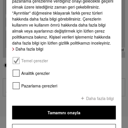
+
pazarlama çerezlerine verdiğiniz onayı gelecekte geçerli
olmak üzere istediğiniz zaman geri çekebilirsiniz.
-
"Ayrıntılar" düğmesine tıklayarak farklı çerez türleri
hakkında daha fazla bilgi görebilirsiniz. Çerezlerin
kullanımı ve kullanım ömrü hakkında daha fazla bilgi
almak veya ayarlarınızı değiştirmek için lütfen çerez
+
politikamıza bakınız. Kişisel verileri işlememiz hakkında
-
daha fazla bilgi için lütfen gizlilik politikamızı inceleyiniz.
Daha fazla bilgi
Leaflet
Temel çerezler
Bölgeniz
Miele Acentesi
Analitik çerezler
İletişim
Pazarlama çerezleri
İletişim sayfasına git
Daha fazla bilgi
Sayfa başına dön
Tamamını onayla