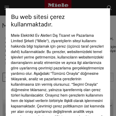
Bu web sitesi çerez
kullanmaktadır.
Miele Satış Noktaları
Miele Elektrikli Ev Aletleri Dış Ticaret ve Pazarlama
Miele Experience Center Vadİstanbul, Watergarden, Zorlu Center,
Limited Şirketi ("Miele"), ziyaretçilerin siteyi kullanımı
Göktürk Larus Loft ve Bağdat Caddesi Suadiye mağazalarımız ve
hakkında bilgi toplamak için çerez (üçüncü taraf çerezleri
tüm Miele Centerlarımız sizlere hizmet vermektedir. Detaylı bilgi için
dahil) kullanmaktadır. Bu çerezler, websitemizdeki temel
lütfen 444 11 22 no.lu Müşteri Hizmetlerimizi arayınız. Miele Türkiye
olarak sizlere E-Shop adresimizden kesintisiz hizmete devam
işlevleri yerine getirmemize, kullanıcıların websitemizdeki
ediyoruz
davranışlarını analiz etmemize ve ayrıca ilgi alanlarınıza
Her koşulda sizlerin yanındayız!
göre uyarlanmış çevrimiçi pazarlama gerçekleştirmemize
yardımcı olur. Aşağıdaki "Tümünü Onayla" düğmesine
tıklayarak, analiz ve pazarlama çerezlerinin
kullanılmasına izin vermiş olursunuz. "Seçimi Onayla"
düğmesine tıklarsanız, yalnızca işaretlenmiş olan çerez
türleri kullanılacaktır. Onayınız hem çerezlerin kullanımını
Filtre
hem de kişisel verilerin birbiriyle ilişkili olarak işlenmesini
Harita
kapsamaktadır. Çevrimiçi çerez politikamızın üst kısmında
yer alan onay ayarlarınızı değiştirerek analitik veya