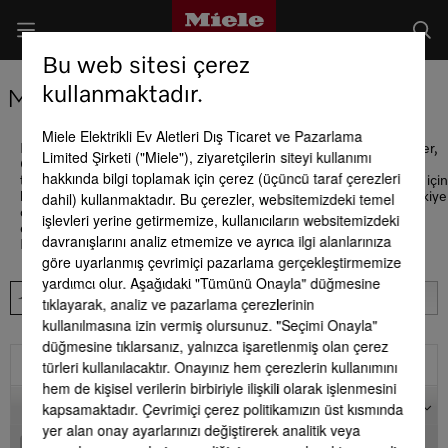
Bu web sitesi çerez
kullanmaktadır.
Miele Satış Noktaları
Miele Elektrikli Ev Aletleri Dış Ticaret ve Pazarlama
Miele Experience Center Vadİstanbul, Watergarden, Zorlu Center,
Limited Şirketi ("Miele"), ziyaretçilerin siteyi kullanımı
Göktürk Larus Loft ve Bağdat Caddesi Suadiye mağazalarımız ve
hakkında bilgi toplamak için çerez (üçüncü taraf çerezleri
tüm Miele Centerlarımız sizlere hizmet vermektedir. Detaylı bilgi için
dahil) kullanmaktadır. Bu çerezler, websitemizdeki temel
lütfen 444 11 22 no.lu Müşteri Hizmetlerimizi arayınız. Miele Türkiye
olarak sizlere E-Shop adresimizden kesintisiz hizmete devam
işlevleri yerine getirmemize, kullanıcıların websitemizdeki
ediyoruz
davranışlarını analiz etmemize ve ayrıca ilgi alanlarınıza
Her koşulda sizlerin yanındayız!
göre uyarlanmış çevrimiçi pazarlama gerçekleştirmemize
yardımcı olur. Aşağıdaki "Tümünü Onayla" düğmesine
tıklayarak, analiz ve pazarlama çerezlerinin
kullanılmasına izin vermiş olursunuz. "Seçimi Onayla"
düğmesine tıklarsanız, yalnızca işaretlenmiş olan çerez
türleri kullanılacaktır. Onayınız hem çerezlerin kullanımını
Filtre
hem de kişisel verilerin birbiriyle ilişkili olarak işlenmesini
Harita
kapsamaktadır. Çevrimiçi çerez politikamızın üst kısmında
yer alan onay ayarlarınızı değiştirerek analitik veya