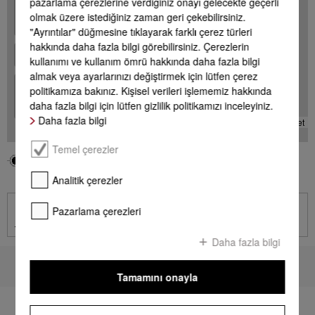
+
pazarlama çerezlerine verdiğiniz onayı gelecekte geçerli
olmak üzere istediğiniz zaman geri çekebilirsiniz.
-
"Ayrıntılar" düğmesine tıklayarak farklı çerez türleri
hakkında daha fazla bilgi görebilirsiniz. Çerezlerin
kullanımı ve kullanım ömrü hakkında daha fazla bilgi
almak veya ayarlarınızı değiştirmek için lütfen çerez
+
politikamıza bakınız. Kişisel verileri işlememiz hakkında
-
daha fazla bilgi için lütfen gizlilik politikamızı inceleyiniz.
Daha fazla bilgi
Leaflet
Temel çerezler
Bölgeniz
Miele Acentesi
Analitik çerezler
İletişim
Pazarlama çerezleri
İletişim sayfasına git
Daha fazla bilgi
Sayfa başına dön
Tamamını onayla