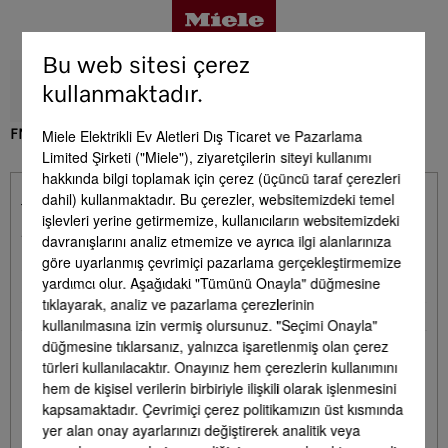
Bu web sitesi çerez
kullanmaktadır.
Miele Elektrikli Ev Aletleri Dış Ticaret ve Pazarlama
FNS 4882 D
Limited Şirketi ("Miele"), ziyaretçilerin siteyi kullanımı
Avantajlar
hakkında bilgi toplamak için çerez (üçüncü taraf çerezleri
dahil) kullanmaktadır. Bu çerezler, websitemizdeki temel
Teslimat kapsamında bulunmaktadır. - FNS
işlevleri yerine getirmemize, kullanıcıların websitemizdeki
Ürün detayları
4882 D
davranışlarını analiz etmemize ve ayrıca ilgi alanlarınıza
göre uyarlanmış çevrimiçi pazarlama gerçekleştirmemize
yardımcı olur. Aşağıdaki "Tümünü Onayla" düğmesine
Side-by-Side seti
•
Aksesuar
tıklayarak, analiz ve pazarlama çerezlerinin
Buz kalıbı
•
kullanılmasına izin vermiş olursunuz. "Seçimi Onayla"
düğmesine tıklarsanız, yalnızca işaretlenmiş olan çerez
türleri kullanılacaktır. Onayınız hem çerezlerin kullanımını
Servis & Destek
hem de kişisel verilerin birbiriyle ilişkili olarak işlenmesini
kapsamaktadır. Çevrimiçi çerez politikamızın üst kısmında
yer alan onay ayarlarınızı değiştirerek analitik veya
Opsiyonel Aksesuarlar - FNS 4882 D
Yan yana kombinasyon