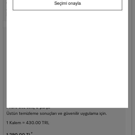
Bayi ara
DETAYLAR
Seçimi onayla
Hatırla
GP MI S 0031 W
Micro bez seti, 3 parça
Üstün temizleme sonuçları ve güvenilir uygulama için.
1 Kalem = 430.00 TRL
*