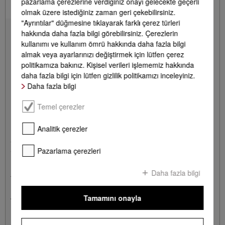
pazarlama çerezlerine verdiğiniz onayı gelecekte geçerli
olmak üzere istediğiniz zaman geri çekebilirsiniz.
"Ayrıntılar" düğmesine tıklayarak farklı çerez türleri
hakkında daha fazla bilgi görebilirsiniz. Çerezlerin
kullanımı ve kullanım ömrü hakkında daha fazla bilgi
almak veya ayarlarınızı değiştirmek için lütfen çerez
politikamıza bakınız. Kişisel verileri işlememiz hakkında
daha fazla bilgi için lütfen gizlilik politikamızı inceleyiniz.
Daha fazla bilgi
Temel çerezler
Analitik çerezler
GP MI X 0011 W
Pazarlama çerezleri
Çok amaçlı mikrofiber bez, 1 adet
Üstün temizleme sonuçları ve güvenilir uygulama için.
Daha fazla bilgi
1 Kalem = 490.00 TRL
Tamamını onayla
*
490,00 TL