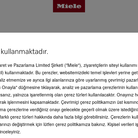
4999 F
tajlar
 kullanmaktadır.
caret ve Pazarlama Limited Şirketi ("Miele"), ziyaretçilerin siteyi kullanım
limat kapsamında bulunmaktadır. - KWT 4999 F
 detayları
l) kullanmaktadır. Bu çerezler, websitemizdeki temel işlevleri yerine get
aliz etmemize ve ayrıca ilgi alanlarınıza göre uyarlanmış çevrimiçi paz
az tebeşir kalemi
 Onayla" düğmesine tıklayarak, analiz ve pazarlama çerezlerinin kullan
esuar
anız, yalnızca işaretlenmiş olan çerez türleri kullanılacaktır. Onayınız
li olarak işlenmesini kapsamaktadır. Çevrimiçi çerez politikamızın üst kısmı
ama çerezlerine verdiğiniz onayı gelecekte geçerli olmak üzere istediğini
is & Destek
farklı çerez türleri hakkında daha fazla bilgi görebilirsiniz. Çerezlerin 
iyonel Aksesuarlar - KWT 4999 F
rınızı değiştirmek için lütfen çerez politikamıza bakınız. Kişisel veriler
 inceleyiniz.