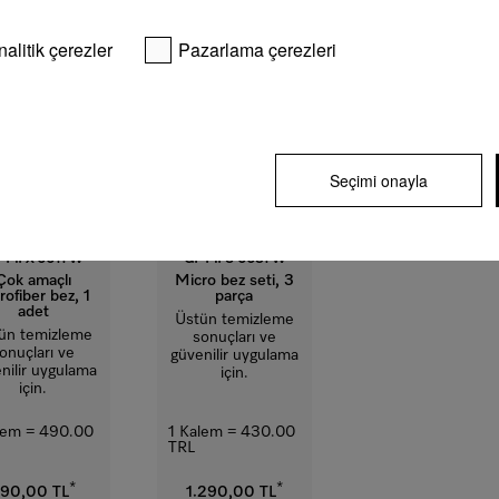
nalitik çerezler
Pazarlama çerezleri
Seçimi onayla
 MI X 0011 W
GP MI S 0031 W
Çok amaçlı
Micro bez seti, 3
rofiber bez, 1
parça
adet
Üstün temizleme
ün temizleme
sonuçları ve
onuçları ve
güvenilir uygulama
nilir uygulama
için.
için.
lem = 490.00
1 Kalem = 430.00
TRL
*
*
90,00 TL
1.290,00 TL