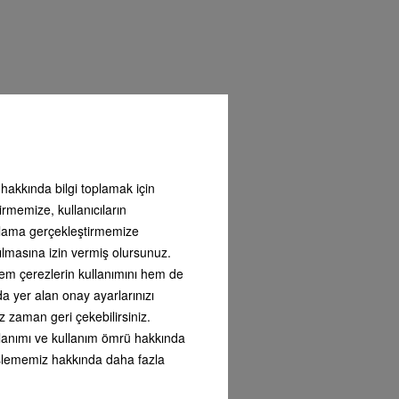
ı hakkında bilgi toplamak için
irmemize, kullanıcıların
arlama gerçekleştirmemize
•
ılmasına izin vermiş olursunuz.
 hem çerezlerin kullanımını hem de
nda yer alan onay ayarlarınızı
z zaman geri çekebilirsiniz.
kullanımı ve kullanım ömrü hakkında
i işlememiz hakkında daha fazla