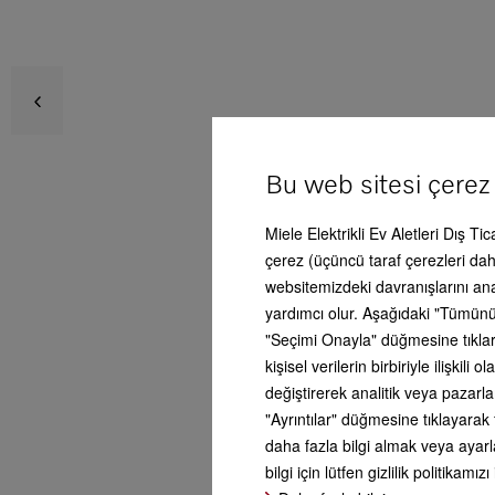
KWT 
Avan
Bu web sitesi çerez
Miele Elektrikli Ev Aletleri Dış Ti
Tes
Ürün
çerez (üçüncü taraf çerezleri dahi
websitemizdeki davranışlarını an
Bey
yardımcı olur. Aşağıdaki "Tümünü
Aks
"Seçimi Onayla" düğmesine tıklars
kişisel verilerin birbiriyle ilişki
değiştirerek analitik veya pazarl
Serv
"Ayrıntılar" düğmesine tıklayarak 
Ops
daha fazla bilgi almak veya ayarla
bilgi için lütfen gizlilik politikamızı