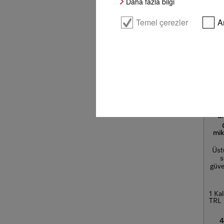
Daha fazla bilgi
Temel çerezler
A
GP
mik
Üst
s
güve
1 Ka
TRL
4