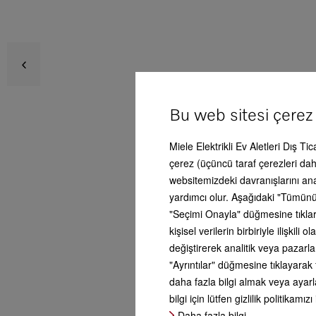
KWNS
Avan
Bu web sitesi çerez
Ser
Miele Elektrikli Ev Aletleri Dış Ti
Ürün
çerez (üçüncü taraf çerezleri dahi
websitemizdeki davranışlarını an
yardımcı olur. Aşağıdaki "Tümünü
Aks
"Seçimi Onayla" düğmesine tıklars
kişisel verilerin birbiriyle ilişki
değiştirerek analitik veya pazarl
Serv
"Ayrıntılar" düğmesine tıklayarak 
daha fazla bilgi almak veya ayarla
bilgi için lütfen gizlilik politikamızı
Yan
Daha fazla bilgi