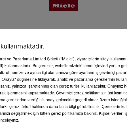
 4784 DE
tajlar
 kullanmaktadır.
vis & Destek
caret ve Pazarlama Limited Şirketi ("Miele"), ziyaretçilerin siteyi kullanım
İyi bir his
 detayları
l) kullanmaktadır. Bu çerezler, websitemizdeki temel işlevleri yerine get
Burada size Miele ürünleriyle bağla
aliz etmemize ve ayrıca ilgi alanlarınıza göre uyarlanmış çevrimiçi paz
olarak yardımcı olabilecek kapsaml
 Onayla" düğmesine tıklayarak, analiz ve pazarlama çerezlerinin kullan
bilgiler bulabilirsiniz. Ön aşamadak
alma danışmanlığından, cihazın evi
esuar
anız, yalnızca işaretlenmiş olan çerez türleri kullanılacaktır. Onayınız
kurulumuna kadar uzanan kapsaml
li olarak işlenmesini kapsamaktadır. Çevrimiçi çerez politikamızın üst kısmı
çerçeve teklif veya mükemmel kul
ilişkin detaylı bilgiler. Her zaman
ama çerezlerine verdiğiniz onayı gelecekte geçerli olmak üzere istediğini
yanınızdayız - hizmetinizde olduğ
is & Destek
farklı çerez türleri hakkında daha fazla bilgi görebilirsiniz. Çerezlerin 
unutmayınız!
rınızı değiştirmek için lütfen çerez politikamıza bakınız. Kişisel veriler
 inceleyiniz.
 yana kombinasyon