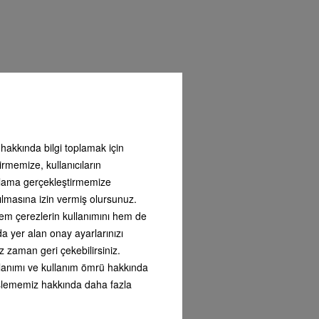
ı hakkında bilgi toplamak için
irmemize, kullanıcıların
ntılı
arlama gerçekleştirmemize
ı
ılmasına izin vermiş olursunuz.
i satın
nizdeki
 hem çerezlerin kullanımını hem de
ı
nda yer alan onay ayarlarınızı
lanıma
z zaman geri çekebilirsiniz.
umuzu
kullanımı ve kullanım ömrü hakkında
i işlememiz hakkında daha fazla