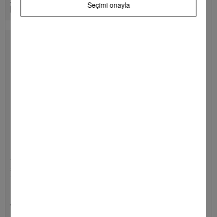
Seçimi onayla
Hatırla
KFR 7000
Şişelik
şişelerin buzdolabında güvenilir ve yerden tasaaruflu şekilde
saklanması için.
**
4.790,00 TL