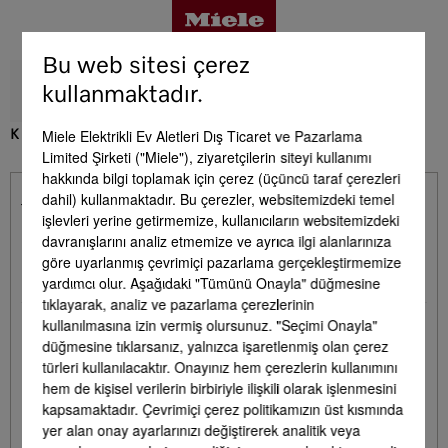
Bu web sitesi çerez
kullanmaktadır.
Miele Elektrikli Ev Aletleri Dış Ticaret ve Pazarlama
K 7747 C
Limited Şirketi ("Miele"), ziyaretçilerin siteyi kullanımı
Avantajlar
hakkında bilgi toplamak için çerez (üçüncü taraf çerezleri
dahil) kullanmaktadır. Bu çerezler, websitemizdeki temel
Teslimat kapsamında bulunmaktadır. - K 7747
işlevleri yerine getirmemize, kullanıcıların websitemizdeki
Ürün detayları
C
davranışlarını analiz etmemize ve ayrıca ilgi alanlarınıza
göre uyarlanmış çevrimiçi pazarlama gerçekleştirmemize
yardımcı olur. Aşağıdaki "Tümünü Onayla" düğmesine
Yumurtalık
•
Aksesuar
tıklayarak, analiz ve pazarlama çerezlerinin
kullanılmasına izin vermiş olursunuz. "Seçimi Onayla"
düğmesine tıklarsanız, yalnızca işaretlenmiş olan çerez
türleri kullanılacaktır. Onayınız hem çerezlerin kullanımını
Servis & Destek
hem de kişisel verilerin birbiriyle ilişkili olarak işlenmesini
kapsamaktadır. Çevrimiçi çerez politikamızın üst kısmında
Opsiyonel Aksesuarlar - K 7747 C
yer alan onay ayarlarınızı değiştirerek analitik veya
Yan yana kombinasyon