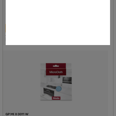
**
3.490,00 TL
DETAYLAR
Hatırla
GP MI X 0011 W