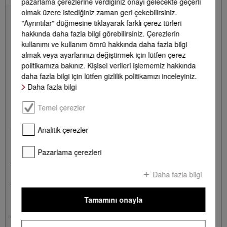
pazarlama çerezlerine verdiğiniz onayı gelecekte geçerli
olmak üzere istediğiniz zaman geri çekebilirsiniz.
"Ayrıntılar" düğmesine tıklayarak farklı çerez türleri
hakkında daha fazla bilgi görebilirsiniz. Çerezlerin
kullanımı ve kullanım ömrü hakkında daha fazla bilgi
almak veya ayarlarınızı değiştirmek için lütfen çerez
politikamıza bakınız. Kişisel verileri işlememiz hakkında
daha fazla bilgi için lütfen gizlilik politikamızı inceleyiniz.
Daha fazla bilgi
Temel çerezler
Analitik çerezler
GP MI S 0031 W
Micro bez seti, 3 parça
Üstün temizleme sonuçları ve güvenilir uygulama için.
Pazarlama çerezleri
1 Kalem = 430.00 TRL
Daha fazla bilgi
*
1.290,00 TL
Tamamını onayla
Bayi ara
DETAYLAR