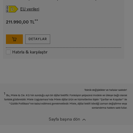
EU verileri
**
211.990,00 TL
DETAYLAR
Hatırla & karşılaştır
Teknik değişiklikler ve hatalar saklıdır!
1
Bu, Miele & Cie. KG'nin sunduğu ayrı bir dijital tekliftir. Fonksiyon yelpazesi modele ve ülkeye bağlı olarak
farklılık gösterebilir. Miele Uygulaması'nda Miele dijital ürün ve hizmetlerine ilişkin "Şartlar ve Koşullar" ile
"Gizlilik Politikası"nın kabul edilmesi gerekmektedir. Miele, dijital teklifi istediği zaman değiştirme veya
sonlandırma hakkını saklı tutar.
Sayfa başına dön