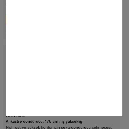
**
260.990,00 TL
DETAYLAR
Hatırla & karşılaştır
FNS 7740 D
Ankastre dondurucu, 178 cm niş yüksekliği
NoFrost ve yüksek konfor için sekiz dondurucu çekmecesi.