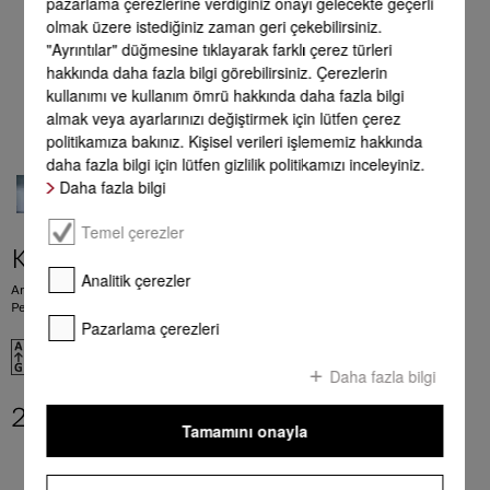
pazarlama çerezlerine verdiğiniz onayı gelecekte geçerli
olmak üzere istediğiniz zaman geri çekebilirsiniz.
"Ayrıntılar" düğmesine tıklayarak farklı çerez türleri
hakkında daha fazla bilgi görebilirsiniz. Çerezlerin
kullanımı ve kullanım ömrü hakkında daha fazla bilgi
almak veya ayarlarınızı değiştirmek için lütfen çerez
politikamıza bakınız. Kişisel verileri işlememiz hakkında
daha fazla bilgi için lütfen gizlilik politikamızı inceleyiniz.
Daha fazla bilgi
Temel çerezler
KFN 7744 C
Analitik çerezler
Ankastre soğutucu-dondurucu kombinasyonu, 178 cm niş yüksekliği
PerfectFresh Pro, LED aydınlatma ve NoFrost sayesinde mükemmel muhafaza.
Pazarlama çerezleri
EU verileri
Daha fazla bilgi
201.990,00 TL
**
Tamamını onayla