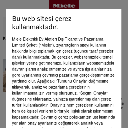
Bu web sitesi çerez
kullanmaktadır.
Miele Elektrikli Ev Aletleri Dış Ticaret ve Pazarlama
KS 4383 DD
Limited Şirketi ("Miele"), ziyaretçilerin siteyi kullanımı
Avantajlar
hakkında bilgi toplamak için çerez (üçüncü taraf çerezleri
Servis & Destek
dahil) kullanmaktadır. Bu çerezler, websitemizdeki temel
İyi bir his
işlevleri yerine getirmemize, kullanıcıların websitemizdeki
Ürün detayları
davranışlarını analiz etmemize ve ayrıca ilgi alanlarınıza
Burada size Miele ürünleriyle
göre uyarlanmış çevrimiçi pazarlama gerçekleştirmemize
bağlantılı olarak yardımcı
yardımcı olur. Aşağıdaki "Tümünü Onayla" düğmesine
olabilecek kapsamlı bilgiler
bulabilirsiniz. Ön aşamadaki
Aksesuar
tıklayarak, analiz ve pazarlama çerezlerinin
satın alma danışmanlığından,
kullanılmasına izin vermiş olursunuz. "Seçimi Onayla"
cihazın evinizdeki kurulumuna
düğmesine tıklarsanız, yalnızca işaretlenmiş olan çerez
kadar uzanan kapsamlı çerçeve
teklif veya mükemmel kullanıma
türleri kullanılacaktır. Onayınız hem çerezlerin kullanımını
Servis & Destek
ilişkin detaylı bilgiler. Her zaman
hem de kişisel verilerin birbiriyle ilişkili olarak işlenmesini
yanınızdayız - hizmetinizde
kapsamaktadır. Çevrimiçi çerez politikamızın üst kısmında
olduğumuzu unutmayınız!
yer alan onay ayarlarınızı değiştirerek analitik veya
Yan yana kombinasyon