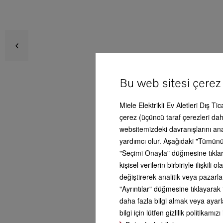
FNS 7
Avan
Bu web sitesi çerez
Miele Elektrikli Ev Aletleri Dış Ti
Tes
Ürün
çerez (üçüncü taraf çerezleri dahi
websitemizdeki davranışlarını an
Do
yardımcı olur. Aşağıdaki "Tümünü
Aks
"Seçimi Onayla" düğmesine tıklars
kişisel verilerin birbiriyle ilişki
değiştirerek analitik veya pazarl
Serv
"Ayrıntılar" düğmesine tıklayarak 
Ops
daha fazla bilgi almak veya ayarla
bilgi için lütfen gizlilik politikamızı