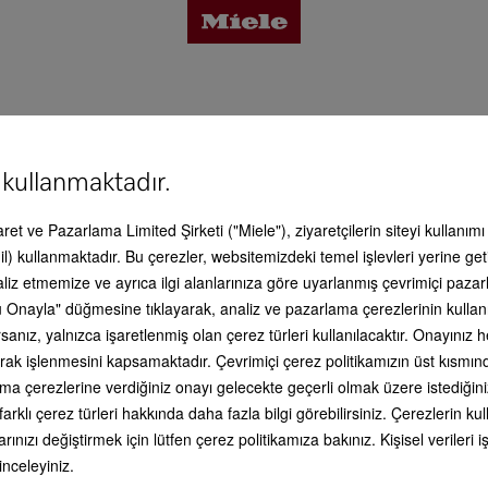
794 D L
tajlar
 kullanmaktadır.
caret ve Pazarlama Limited Şirketi ("Miele"), ziyaretçilerin siteyi kullanım
limat kapsamında bulunmaktadır. - FNS 7794 D L
 detayları
l) kullanmaktadır. Bu çerezler, websitemizdeki temel işlevleri yerine get
aliz etmemize ve ayrıca ilgi alanlarınıza göre uyarlanmış çevrimiçi paz
ndurma kaşığı
 Onayla" düğmesine tıklayarak, analiz ve pazarlama çerezlerinin kullan
esuar
anız, yalnızca işaretlenmiş olan çerez türleri kullanılacaktır. Onayınız
li olarak işlenmesini kapsamaktadır. Çevrimiçi çerez politikamızın üst kısmı
ama çerezlerine verdiğiniz onayı gelecekte geçerli olmak üzere istediğini
is & Destek
farklı çerez türleri hakkında daha fazla bilgi görebilirsiniz. Çerezlerin 
iyonel Aksesuarlar - FNS 7794 D L
rınızı değiştirmek için lütfen çerez politikamıza bakınız. Kişisel veriler
 inceleyiniz.