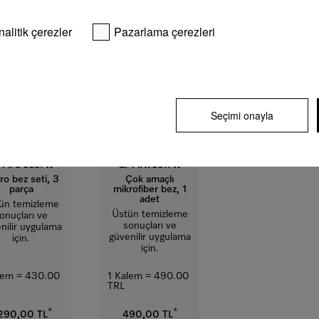
nalitik çerezler
Pazarlama çerezleri
Seçimi onayla
 MI S 0031 W
GP MI X 0011 W
ro bez seti, 3
Çok amaçlı
parça
mikrofiber bez, 1
adet
ün temizleme
Üstün temizleme
onuçları ve
sonuçları ve
nilir uygulama
güvenilir uygulama
için.
için.
lem = 430.00
1 Kalem = 490.00
TRL
*
*
.290,00 TL
490,00 TL