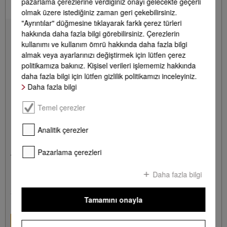
pazarlama çerezlerine verdiğiniz onayı gelecekte geçerli
olmak üzere istediğiniz zaman geri çekebilirsiniz.
"Ayrıntılar" düğmesine tıklayarak farklı çerez türleri
hakkında daha fazla bilgi görebilirsiniz. Çerezlerin
kullanımı ve kullanım ömrü hakkında daha fazla bilgi
almak veya ayarlarınızı değiştirmek için lütfen çerez
politikamıza bakınız. Kişisel verileri işlememiz hakkında
daha fazla bilgi için lütfen gizlilik politikamızı inceleyiniz.
Daha fazla bilgi
Temel çerezler
Analitik çerezler
KKF-FS
Pazarlama çerezleri
Active AirClean filtre için başlangıç seti.
Mutfaktaki kötü kokulara karşı.
Daha fazla bilgi
**
3.490,00 TL
Tamamını onayla
DETAYLAR