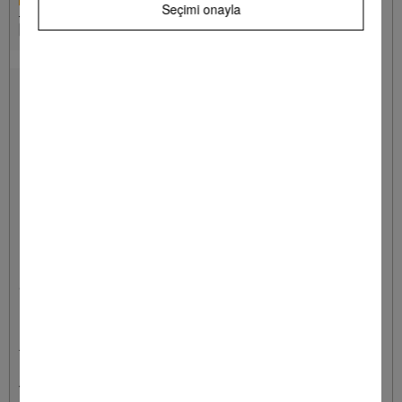
Seçimi onayla
Hatırla
GP MI S 0031 W
Micro bez seti, 3 parça
Üstün temizleme sonuçları ve güvenilir uygulama için.
1 Kalem = 430.00 TRL
*
1.290,00 TL