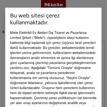
Bu web sitesi çerez
kullanmaktadır.
Miele Elektrikli Ev Aletleri Dış Ticaret ve Pazarlama
K 7716 E
Limited Şirketi ("Miele"), ziyaretçilerin siteyi kullanımı
Avantajlar
hakkında bilgi toplamak için çerez (üçüncü taraf çerezleri
dahil) kullanmaktadır. Bu çerezler, websitemizdeki temel
Teslimat kapsamında bulunmaktadır. - K 7716
işlevleri yerine getirmemize, kullanıcıların websitemizdeki
Ürün detayları
E
davranışlarını analiz etmemize ve ayrıca ilgi alanlarınıza
göre uyarlanmış çevrimiçi pazarlama gerçekleştirmemize
yardımcı olur. Aşağıdaki "Tümünü Onayla" düğmesine
Yumurtalık
•
Aksesuar
tıklayarak, analiz ve pazarlama çerezlerinin
Buz kalıbı
•
kullanılmasına izin vermiş olursunuz. "Seçimi Onayla"
düğmesine tıklarsanız, yalnızca işaretlenmiş olan çerez
türleri kullanılacaktır. Onayınız hem çerezlerin kullanımını
Servis & Destek
hem de kişisel verilerin birbiriyle ilişkili olarak işlenmesini
kapsamaktadır. Çevrimiçi çerez politikamızın üst kısmında
yer alan onay ayarlarınızı değiştirerek analitik veya
Opsiyonel Aksesuarlar - K 7716 E
Yan yana kombinasyon