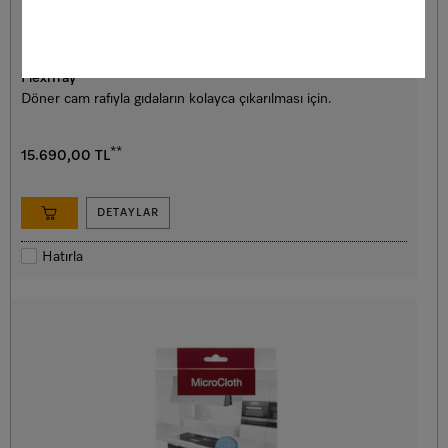
KFT 7000
FlexiTray
Döner cam rafıyla gıdaların kolayca çıkarılması için.
**
15.690,00 TL
DETAYLAR
Hatırla