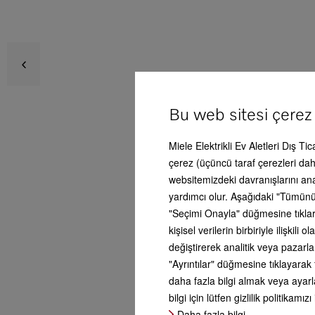
K 771
Avan
Bu web sitesi çerez
Ser
Miele Elektrikli Ev Aletleri Dış Ti
Ürün
çerez (üçüncü taraf çerezleri dahi
websitemizdeki davranışlarını an
yardımcı olur. Aşağıdaki "Tümünü
Aks
"Seçimi Onayla" düğmesine tıklars
kişisel verilerin birbiriyle ilişki
değiştirerek analitik veya pazarl
Serv
"Ayrıntılar" düğmesine tıklayarak 
daha fazla bilgi almak veya ayarla
bilgi için lütfen gizlilik politikamızı
Yan
Daha fazla bilgi