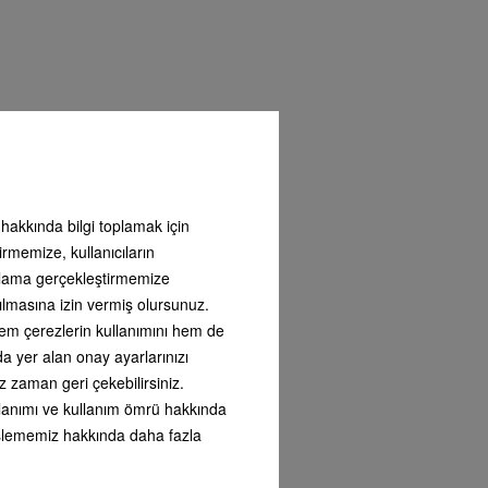
ı hakkında bilgi toplamak için
irmemize, kullanıcıların
ntılı
arlama gerçekleştirmemize
ı
ılmasına izin vermiş olursunuz.
i satın
nizdeki
 hem çerezlerin kullanımını hem de
ı
nda yer alan onay ayarlarınızı
lanıma
z zaman geri çekebilirsiniz.
umuzu
kullanımı ve kullanım ömrü hakkında
i işlememiz hakkında daha fazla