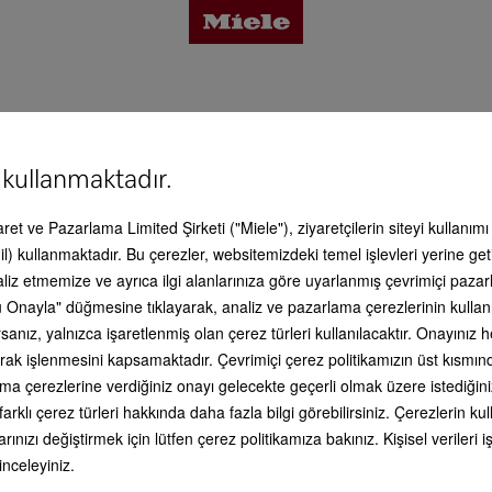
6 E
tajlar
 kullanmaktadır.
vis & Destek
caret ve Pazarlama Limited Şirketi ("Miele"), ziyaretçilerin siteyi kullanım
İyi bir his
 detayları
l) kullanmaktadır. Bu çerezler, websitemizdeki temel işlevleri yerine get
Burada size Miele ürünleriyle bağla
aliz etmemize ve ayrıca ilgi alanlarınıza göre uyarlanmış çevrimiçi paz
olarak yardımcı olabilecek kapsaml
 Onayla" düğmesine tıklayarak, analiz ve pazarlama çerezlerinin kullan
bilgiler bulabilirsiniz. Ön aşamadak
alma danışmanlığından, cihazın evi
esuar
anız, yalnızca işaretlenmiş olan çerez türleri kullanılacaktır. Onayınız
kurulumuna kadar uzanan kapsaml
li olarak işlenmesini kapsamaktadır. Çevrimiçi çerez politikamızın üst kısmı
çerçeve teklif veya mükemmel kul
ilişkin detaylı bilgiler. Her zaman
ama çerezlerine verdiğiniz onayı gelecekte geçerli olmak üzere istediğini
yanınızdayız - hizmetinizde olduğ
is & Destek
farklı çerez türleri hakkında daha fazla bilgi görebilirsiniz. Çerezlerin 
unutmayınız!
rınızı değiştirmek için lütfen çerez politikamıza bakınız. Kişisel veriler
 inceleyiniz.
 yana kombinasyon