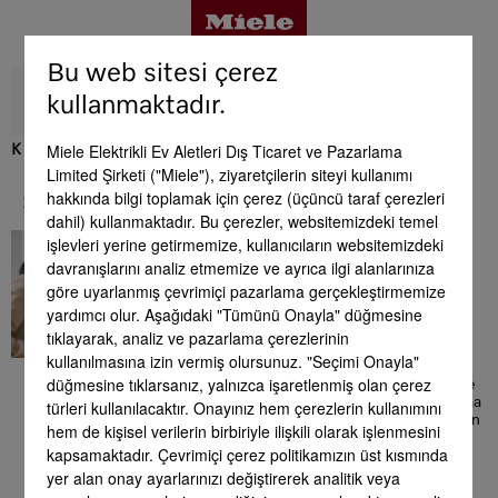
Bu web sitesi çerez
kullanmaktadır.
Miele Elektrikli Ev Aletleri Dış Ticaret ve Pazarlama
K 7737 D
Limited Şirketi ("Miele"), ziyaretçilerin siteyi kullanımı
Avantajlar
hakkında bilgi toplamak için çerez (üçüncü taraf çerezleri
Servis & Destek
dahil) kullanmaktadır. Bu çerezler, websitemizdeki temel
İyi bir his
işlevleri yerine getirmemize, kullanıcıların websitemizdeki
Ürün detayları
davranışlarını analiz etmemize ve ayrıca ilgi alanlarınıza
Burada size Miele ürünleriyle
göre uyarlanmış çevrimiçi pazarlama gerçekleştirmemize
bağlantılı olarak yardımcı
yardımcı olur. Aşağıdaki "Tümünü Onayla" düğmesine
olabilecek kapsamlı bilgiler
bulabilirsiniz. Ön aşamadaki
Aksesuar
tıklayarak, analiz ve pazarlama çerezlerinin
satın alma danışmanlığından,
kullanılmasına izin vermiş olursunuz. "Seçimi Onayla"
cihazın evinizdeki kurulumuna
düğmesine tıklarsanız, yalnızca işaretlenmiş olan çerez
kadar uzanan kapsamlı çerçeve
teklif veya mükemmel kullanıma
türleri kullanılacaktır. Onayınız hem çerezlerin kullanımını
Servis & Destek
ilişkin detaylı bilgiler. Her zaman
hem de kişisel verilerin birbiriyle ilişkili olarak işlenmesini
yanınızdayız - hizmetinizde
kapsamaktadır. Çevrimiçi çerez politikamızın üst kısmında
olduğumuzu unutmayınız!
yer alan onay ayarlarınızı değiştirerek analitik veya
Yan yana kombinasyon