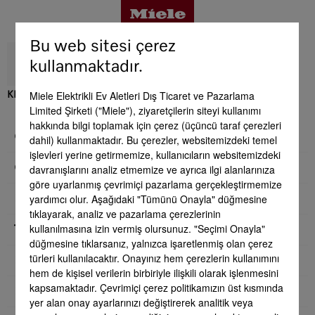
Bu web sitesi çerez
kullanmaktadır.
Miele Elektrikli Ev Aletleri Dış Ticaret ve Pazarlama
KFN 7734 E
Limited Şirketi ("Miele"), ziyaretçilerin siteyi kullanımı
Avantajlar
hakkında bilgi toplamak için çerez (üçüncü taraf çerezleri
General information
dahil) kullanmaktadır. Bu çerezler, websitemizdeki temel
işlevleri yerine getirmemize, kullanıcıların websitemizdeki
Ürün detayları
Cihaz kategorisi
davranışlarını analiz etmemize ve ayrıca ilgi alanlarınıza
göre uyarlanmış çevrimiçi pazarlama gerçekleştirmemize
yardımcı olur. Aşağıdaki "Tümünü Onayla" düğmesine
Model
Aksesuar
tıklayarak, analiz ve pazarlama çerezlerinin
kullanılmasına izin vermiş olursunuz. "Seçimi Onayla"
Tasarım
düğmesine tıklarsanız, yalnızca işaretlenmiş olan çerez
türleri kullanılacaktır. Onayınız hem çerezlerin kullanımını
Kullanım rahatlığı
Servis & Destek
hem de kişisel verilerin birbiriyle ilişkili olarak işlenmesini
kapsamaktadır. Çevrimiçi çerez politikamızın üst kısmında
Kumanda sistemi
yer alan onay ayarlarınızı değiştirerek analitik veya
Yan yana kombinasyon