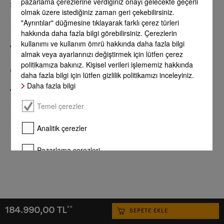
pazarlama çerezlerine verdiğiniz onayı gelecekte geçerli
Soğutma cihazı/soğutucu bölme
olmak üzere istediğiniz zaman geri çekebilirsiniz.
"Ayrıntılar" düğmesine tıklayarak farklı çerez türleri
Derin dondurucu/dondurucu bölme
hakkında daha fazla bilgi görebilirsiniz. Çerezlerin
Ürün detayları - KFN 7734 E
kullanımı ve kullanım ömrü hakkında daha fazla bilgi
Verimlilik
almak veya ayarlarınızı değiştirmek için lütfen çerez
politikamıza bakınız. Kişisel verileri işlememiz hakkında
Montaj çizimi
Güvenlik
daha fazla bilgi için lütfen gizlilik politikamızı inceleyiniz.
Yeni bir mutfak planlıyor ve Miele cihazlarınızı mutfağınıza yerleştirmek
Daha fazla bilgi
istiyorsanız tüm gerekli teknik çizimlere “Karşıdan Yüklemeler” bölümünden
Teknik veriler
ulaşabilirsiniz.
Temel çerezler
Karşıdan Yüklemeler
Birlikte verilen aksesuarlar
Analitik çerezler
Pazarlama çerezleri
Daha fazla bilgi
Tamamını onayla
**
184.990,00 TL
SEPETE EKLE