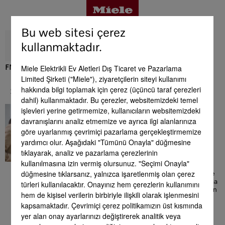
Bu web sitesi çerez
kullanmaktadır.
Miele Elektrikli Ev Aletleri Dış Ticaret ve Pazarlama
FNUS 7040 D
Limited Şirketi ("Miele"), ziyaretçilerin siteyi kullanımı
Avantajlar
hakkında bilgi toplamak için çerez (üçüncü taraf çerezleri
Servis & Destek
dahil) kullanmaktadır. Bu çerezler, websitemizdeki temel
İyi bir his
işlevleri yerine getirmemize, kullanıcıların websitemizdeki
Ürün detayları
davranışlarını analiz etmemize ve ayrıca ilgi alanlarınıza
Burada size Miele ürünleriyle
göre uyarlanmış çevrimiçi pazarlama gerçekleştirmemize
bağlantılı olarak yardımcı
yardımcı olur. Aşağıdaki "Tümünü Onayla" düğmesine
olabilecek kapsamlı bilgiler
bulabilirsiniz. Ön aşamadaki
Aksesuar
tıklayarak, analiz ve pazarlama çerezlerinin
satın alma danışmanlığından,
kullanılmasına izin vermiş olursunuz. "Seçimi Onayla"
cihazın evinizdeki kurulumuna
düğmesine tıklarsanız, yalnızca işaretlenmiş olan çerez
kadar uzanan kapsamlı çerçeve
teklif veya mükemmel kullanıma
türleri kullanılacaktır. Onayınız hem çerezlerin kullanımını
Servis & Destek
ilişkin detaylı bilgiler. Her zaman
hem de kişisel verilerin birbiriyle ilişkili olarak işlenmesini
yanınızdayız - hizmetinizde
kapsamaktadır. Çevrimiçi çerez politikamızın üst kısmında
olduğumuzu unutmayınız!
yer alan onay ayarlarınızı değiştirerek analitik veya
Yan yana kombinasyon