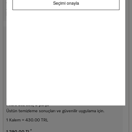
Bayi ara
DETAYLAR
Seçimi onayla
Hatırla
GP MI S 0031 W
Micro bez seti, 3 parça
Üstün temizleme sonuçları ve güvenilir uygulama için.
1 Kalem = 430.00 TRL
*