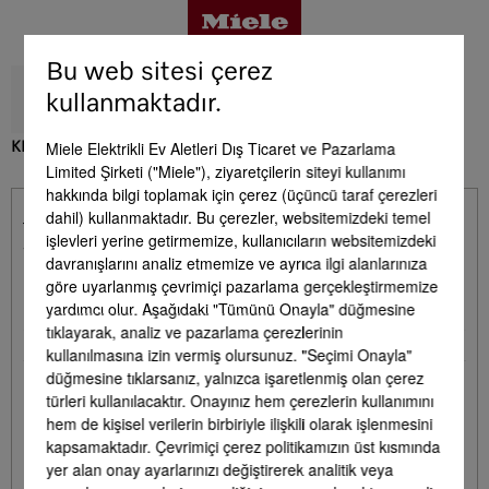
Bu web sitesi çerez
kullanmaktadır.
Miele Elektrikli Ev Aletleri Dış Ticaret ve Pazarlama
KFN 7934 D
Limited Şirketi ("Miele"), ziyaretçilerin siteyi kullanımı
Avantajlar
hakkında bilgi toplamak için çerez (üçüncü taraf çerezleri
dahil) kullanmaktadır. Bu çerezler, websitemizdeki temel
Teslimat kapsamında bulunmaktadır. - KFN
işlevleri yerine getirmemize, kullanıcıların websitemizdeki
Ürün detayları
7934 D
davranışlarını analiz etmemize ve ayrıca ilgi alanlarınıza
göre uyarlanmış çevrimiçi pazarlama gerçekleştirmemize
yardımcı olur. Aşağıdaki "Tümünü Onayla" düğmesine
Yumurtalık
•
Aksesuar
tıklayarak, analiz ve pazarlama çerezlerinin
Buz kalıbı
•
kullanılmasına izin vermiş olursunuz. "Seçimi Onayla"
düğmesine tıklarsanız, yalnızca işaretlenmiş olan çerez
türleri kullanılacaktır. Onayınız hem çerezlerin kullanımını
Servis & Destek
hem de kişisel verilerin birbiriyle ilişkili olarak işlenmesini
kapsamaktadır. Çevrimiçi çerez politikamızın üst kısmında
yer alan onay ayarlarınızı değiştirerek analitik veya
Opsiyonel Aksesuarlar - KFN 7934 D