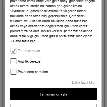
pazarlama çerezlerine verdiğiniz onayı gelecekte geçerli
olmak üzere istediğiniz zaman geri çekebilirsiniz.
"Ayrıntılar" düğmesine tıklayarak farklı çerez türleri
hakkında daha fazla bilgi görebilirsiniz. Çerezlerin
kullanımı ve kullanım ömrü hakkında daha fazla bilgi
almak veya ayarlarınızı değiştirmek için lütfen çerez
politikamıza bakınız. Kişisel verileri işlememiz hakkında
daha fazla bilgi için lütfen gizlilik politikamızı inceleyiniz.
Daha fazla bilgi
Temel çerezler
Analitik çerezler
GP MI X 0011 W
Pazarlama çerezleri
Çok amaçlı mikrofiber bez, 1 adet
Üstün temizleme sonuçları ve güvenilir uygulama için.
Daha fazla bilgi
1 Kalem = 490.00 TRL
Tamamını onayla
*
490,00 TL