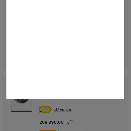
WQ 1000 WPS Nova Edition
Önden doldurmalı W2 çamaşır makinesi
A I 9 kg I 1.600 dev./dk. I InfinityCare I Otomatik dozaj
I SmartMatic
EU verileri
**
238.990,00 TL
DETAYLAR
WTR860WPM PWash&TDos 8/5kg
WT1 çamaşır kurutma makinesi:
8/5 kg I 1.600 dev/dk. I M Touch I TwinDos I
SteamCare
EU verileri
**
266.990,00 TL