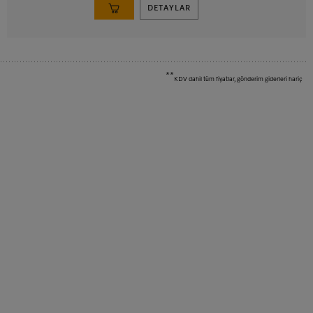
DETAYLAR
**
KDV dahil tüm fiyatlar, gönderim giderleri hariç