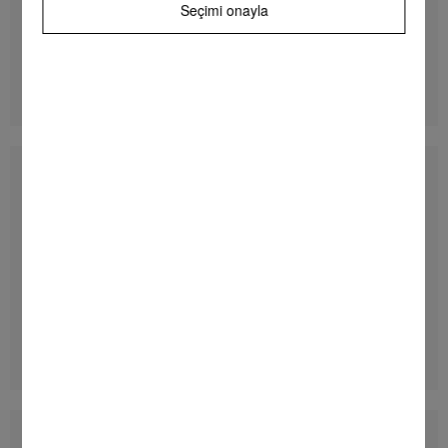
Seçimi onayla
**
91.990,00 TL
DETAYLAR
WWB360 WCS PWash&8kg
Önden doldurmalı W1 çamaşır makinesi:
A -%20* I 8 kg I 1.400 dev/dk. I QuickPowerWash I
Miele@home I CapDosing
EU verileri
**
101.990,00 TL
DETAYLAR
WSB363 WCS PWash&8kg