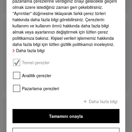
pazarlama çerezlerine verdiğiniz onayı gelecekte geçerli
DETAYLAR
olmak üzere istediğiniz zaman geri çekebilirsiniz.
"Ayrıntılar" düğmesine tıklayarak farklı çerez türleri
hakkında daha fazla bilgi görebilirsiniz. Çerezlerin
kullanımı ve kullanım ömrü hakkında daha fazla bilgi
WWA120 WCS 8kg Active
almak veya ayarlarınızı değiştirmek için lütfen çerez
Önden doldurmalı W1 çamaşır makinesi:
politikamıza bakınız. Kişisel verileri işlememiz hakkında
A -%10* I 8 kg I 1.400 dev/dk. I CapDosing I Petek
dokulu kazan I AddLoad
daha fazla bilgi için lütfen gizlilik politikamızı inceleyiniz.
Daha fazla bilgi
EU verileri
Temel çerezler
**
91.990,00 TL
Analitik çerezler
DETAYLAR
Pazarlama çerezleri
Daha fazla bilgi
WEA125 WCS 8kg Active
Önden doldurmalı W1 çamaşır makinesi:
Tamamını onayla
A -%10* I 8 kg I 1.400 dev/dk. I CapDosing I Petek
dokulu kazan I AddLoad
EU verileri