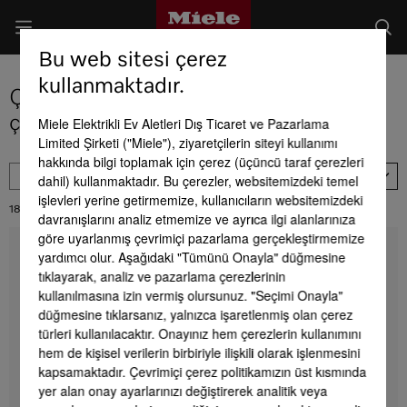
Bu web sitesi çerez
kullanmaktadır.
Çamaşır makineleri ve kurutmalı
çamaşır makineleri ürün seçimi
Miele Elektrikli Ev Aletleri Dış Ticaret ve Pazarlama
Limited Şirketi ("Miele"), ziyaretçilerin siteyi kullanımı
hakkında bilgi toplamak için çerez (üçüncü taraf çerezleri
FILTRE
Ürün Bulunurluluğu’
dahil) kullanmaktadır. Bu çerezler, websitemizdeki temel
işlevleri yerine getirmemize, kullanıcıların websitemizdeki
18
Sonuçlar:
davranışlarını analiz etmemize ve ayrıca ilgi alanlarınıza
göre uyarlanmış çevrimiçi pazarlama gerçekleştirmemize
WEG665 WCS TDos&9kg
yardımcı olur. Aşağıdaki "Tümünü Onayla" düğmesine
Önden doldurmalı W1 çamaşır makinesi:
tıklayarak, analiz ve pazarlama çerezlerinin
A I 9 kg I 1.400 dev/dk. I Otomatik dozaj I Ön ütü I
kullanılmasına izin vermiş olursunuz. "Seçimi Onayla"
Miele@home
düğmesine tıklarsanız, yalnızca işaretlenmiş olan çerez
türleri kullanılacaktır. Onayınız hem çerezlerin kullanımını
EU verileri
hem de kişisel verilerin birbiriyle ilişkili olarak işlenmesini
kapsamaktadır. Çevrimiçi çerez politikamızın üst kısmında
**
64.990,00 TL
yer alan onay ayarlarınızı değiştirerek analitik veya