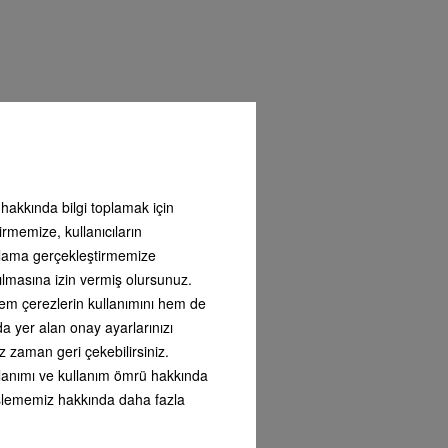
ı hakkında bilgi toplamak için
irmemize, kullanıcıların
ntılı
arlama gerçekleştirmemize
ı
ılmasına izin vermiş olursunuz.
i satın
nizdeki
 hem çerezlerin kullanımını hem de
ı
nda yer alan onay ayarlarınızı
lanıma
z zaman geri çekebilirsiniz.
umuzu
kullanımı ve kullanım ömrü hakkında
i işlememiz hakkında daha fazla