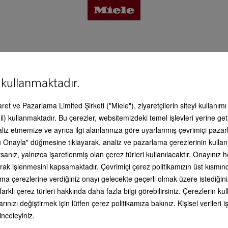
2 Vi
tajlar
 kullanmaktadır.
vis & Destek
caret ve Pazarlama Limited Şirketi ("Miele"), ziyaretçilerin siteyi kullanım
İyi bir his
 detayları
l) kullanmaktadır. Bu çerezler, websitemizdeki temel işlevleri yerine get
Burada size Miele ürünleriyle bağla
aliz etmemize ve ayrıca ilgi alanlarınıza göre uyarlanmış çevrimiçi paz
olarak yardımcı olabilecek kapsaml
 Onayla" düğmesine tıklayarak, analiz ve pazarlama çerezlerinin kullan
bilgiler bulabilirsiniz. Ön aşamadak
alma danışmanlığından, cihazın evi
esuar
anız, yalnızca işaretlenmiş olan çerez türleri kullanılacaktır. Onayınız
kurulumuna kadar uzanan kapsaml
li olarak işlenmesini kapsamaktadır. Çevrimiçi çerez politikamızın üst kısmı
çerçeve teklif veya mükemmel kul
ilişkin detaylı bilgiler. Her zaman
ama çerezlerine verdiğiniz onayı gelecekte geçerli olmak üzere istediğini
yanınızdayız - hizmetinizde olduğ
is & Destek
farklı çerez türleri hakkında daha fazla bilgi görebilirsiniz. Çerezlerin 
unutmayınız!
rınızı değiştirmek için lütfen çerez politikamıza bakınız. Kişisel veriler
 inceleyiniz.
 yana kombinasyon