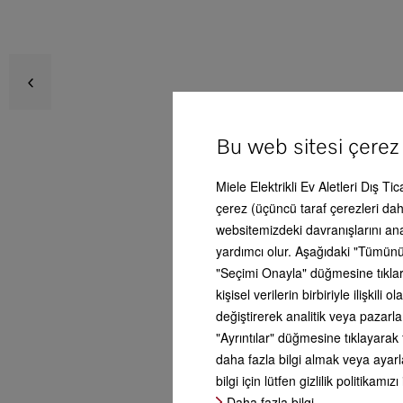
K 280
Avan
Bu web sitesi çerez
Ser
Miele Elektrikli Ev Aletleri Dış Ti
Ürün
çerez (üçüncü taraf çerezleri dahi
websitemizdeki davranışlarını an
yardımcı olur. Aşağıdaki "Tümünü
Aks
"Seçimi Onayla" düğmesine tıklars
kişisel verilerin birbiriyle ilişki
değiştirerek analitik veya pazarl
Serv
"Ayrıntılar" düğmesine tıklayarak 
daha fazla bilgi almak veya ayarla
bilgi için lütfen gizlilik politikamızı
Yan
Daha fazla bilgi