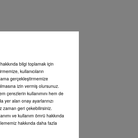
ı hakkında bilgi toplamak için
irmemize, kullanıcıların
ntılı
arlama gerçekleştirmemize
ı
ılmasına izin vermiş olursunuz.
i satın
nizdeki
 hem çerezlerin kullanımını hem de
ı
nda yer alan onay ayarlarınızı
lanıma
z zaman geri çekebilirsiniz.
umuzu
kullanımı ve kullanım ömrü hakkında
i işlememiz hakkında daha fazla