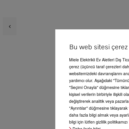
KS 48
Avan
Bu web sitesi çerez
Ser
Miele Elektrikli Ev Aletleri Dış Ti
Ürün
çerez (üçüncü taraf çerezleri dahi
websitemizdeki davranışlarını an
yardımcı olur. Aşağıdaki "Tümünü
Aks
"Seçimi Onayla" düğmesine tıklars
kişisel verilerin birbiriyle ilişki
değiştirerek analitik veya pazarl
Serv
"Ayrıntılar" düğmesine tıklayarak 
daha fazla bilgi almak veya ayarla
bilgi için lütfen gizlilik politikamızı
Yan
Daha fazla bilgi