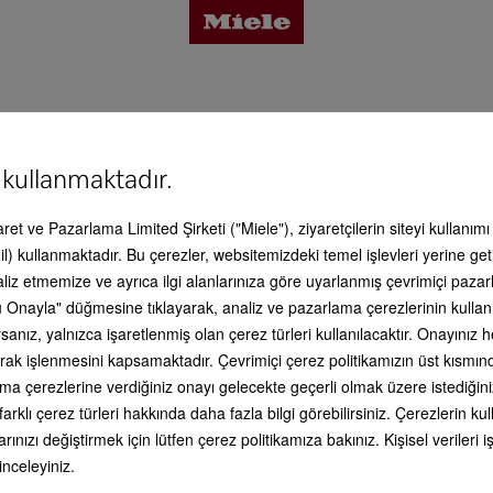
87 DD
tajlar
 kullanmaktadır.
vis & Destek
caret ve Pazarlama Limited Şirketi ("Miele"), ziyaretçilerin siteyi kullanım
İyi bir his
 detayları
l) kullanmaktadır. Bu çerezler, websitemizdeki temel işlevleri yerine get
Burada size Miele ürünleriyle bağla
aliz etmemize ve ayrıca ilgi alanlarınıza göre uyarlanmış çevrimiçi paz
olarak yardımcı olabilecek kapsaml
 Onayla" düğmesine tıklayarak, analiz ve pazarlama çerezlerinin kullan
bilgiler bulabilirsiniz. Ön aşamadak
alma danışmanlığından, cihazın evi
esuar
anız, yalnızca işaretlenmiş olan çerez türleri kullanılacaktır. Onayınız
kurulumuna kadar uzanan kapsaml
li olarak işlenmesini kapsamaktadır. Çevrimiçi çerez politikamızın üst kısmı
çerçeve teklif veya mükemmel kul
ilişkin detaylı bilgiler. Her zaman
ama çerezlerine verdiğiniz onayı gelecekte geçerli olmak üzere istediğini
yanınızdayız - hizmetinizde olduğ
is & Destek
farklı çerez türleri hakkında daha fazla bilgi görebilirsiniz. Çerezlerin 
unutmayınız!
rınızı değiştirmek için lütfen çerez politikamıza bakınız. Kişisel veriler
 inceleyiniz.
 yana kombinasyon