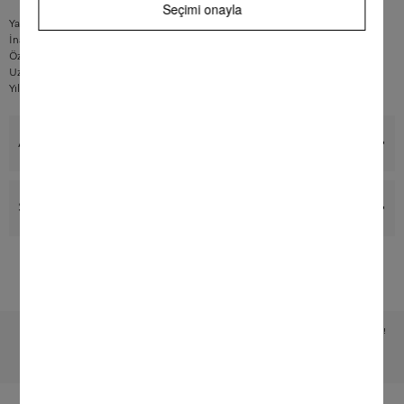
Seçimi onayla
Yağ, bakteriler ve bunların ürettiği kokuları giderir
İnatçı birikintileri çözer
Özel Miele formülü ile etkili temel temizlik
Uzun yıllar güvenilir hizmet için mükemmel bakım
Yılda 3 kez kullanın
Avantajlar
Servis & Destek
Teknik değişiklikler ve hatalar saklıdır!
Sayfa başına dön