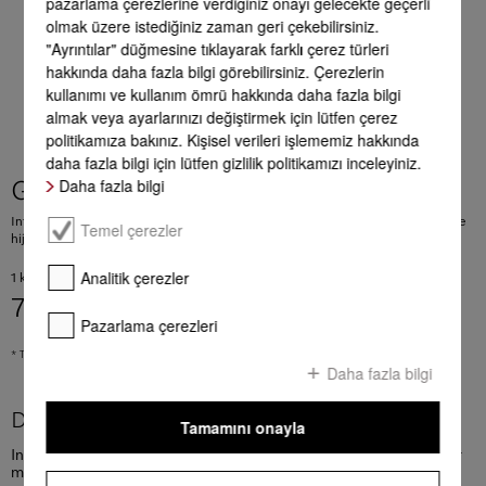
pazarlama çerezlerine verdiğiniz onayı gelecekte geçerli
olmak üzere istediğiniz zaman geri çekebilirsiniz.
"Ayrıntılar" düğmesine tıklayarak farklı çerez türleri
hakkında daha fazla bilgi görebilirsiniz. Çerezlerin
kullanımı ve kullanım ömrü hakkında daha fazla bilgi
almak veya ayarlarınızı değiştirmek için lütfen çerez
politikamıza bakınız. Kişisel verileri işlememiz hakkında
daha fazla bilgi için lütfen gizlilik politikamızı inceleyiniz.
Daha fazla bilgi
GP CL WG 2001 P
IntenseClean - 200 g cihaz temizleme maddesi Bulaşık ve çamaşır makinesinde
Temel çerezler
hijyenik temizlik.
Analitik çerezler
1 kg = 3950.00 TRL
790,00 TL
*
Pazarlama çerezleri
* Tavsiye edilen KDV dahil peşin fiyatıdır.
Daha fazla bilgi
Daha fazla ürün bilgileri
Tamamını onayla
IntenseClean - 200 g cihaz temizleme maddesi Bulaşık ve çamaşır
makinesinde hijyenik temizlik.