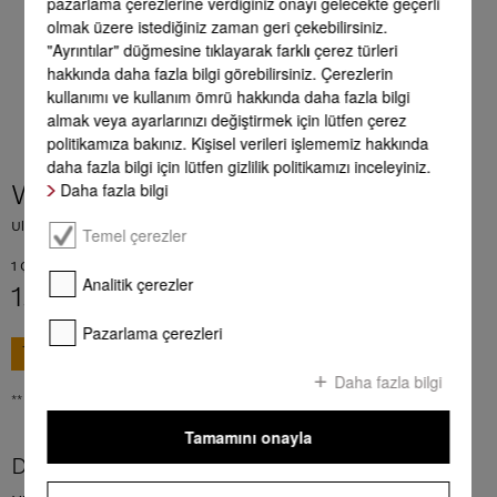
pazarlama çerezlerine verdiğiniz onayı gelecekte geçerli
olmak üzere istediğiniz zaman geri çekebilirsiniz.
"Ayrıntılar" düğmesine tıklayarak farklı çerez türleri
hakkında daha fazla bilgi görebilirsiniz. Çerezlerin
kullanımı ve kullanım ömrü hakkında daha fazla bilgi
almak veya ayarlarınızı değiştirmek için lütfen çerez
politikamıza bakınız. Kişisel verileri işlememiz hakkında
daha fazla bilgi için lütfen gizlilik politikamızı inceleyiniz.
Daha fazla bilgi
WA UC 1502 L
UltraColor sıvı deterjan 1,5 l renkli ve siyah çamaşırlar için uygundur.
Temel çerezler
1 Çamaşırhane lo = 55.19 TRL
Analitik çerezler
1.490,00 TL
**
Pazarlama çerezleri
SEPETE EKLE
Daha fazla bilgi
** KDV dahil tüm fiyatlar, gönderim giderleri hariç
Tamamını onayla
Daha fazla ürün bilgileri