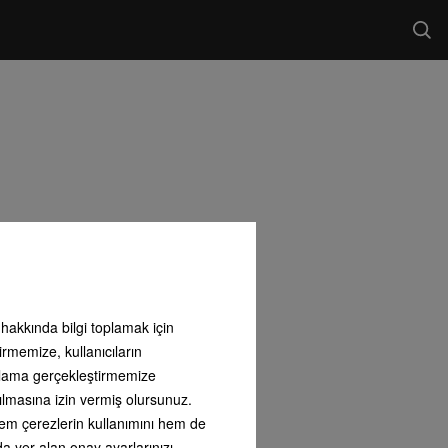
ı hakkında bilgi toplamak için
irmemize, kullanıcıların
arlama gerçekleştirmemize
ılmasına izin vermiş olursunuz.
 hem çerezlerin kullanımını hem de
nda yer alan onay ayarlarınızı