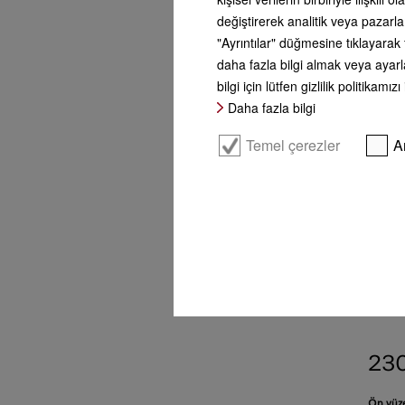
değiştirerek analitik veya pazarl
"Ayrıntılar" düğmesine tıklayarak 
daha fazla bilgi almak veya ayarla
bilgi için lütfen gizlilik politikamızı
Daha fazla bilgi
Temel çerezler
A
KF
Solo s
depolam
230
Ön yüze