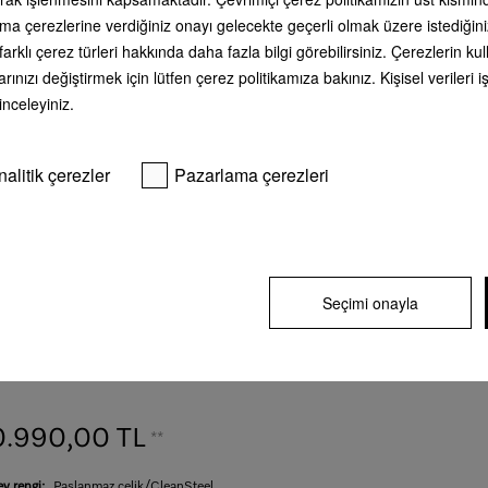
ama çerezlerine verdiğiniz onayı gelecekte geçerli olmak üzere istediğini
farklı çerez türleri hakkında daha fazla bilgi görebilirsiniz. Çerezlerin 
rınızı değiştirmek için lütfen çerez politikamıza bakınız. Kişisel veriler
 inceleyiniz.
nalitik çerezler
Pazarlama çerezleri
N 4796 CD
oğutucu-dondurucu kombinasyonu Son derece büyük
a alanı için 75 cm genişliğinde NoFrost ve DailyFresh.
Seçimi onayla
EU verileri
.990,00 TL
**
y rengi:
Paslanmaz çelik/CleanSteel