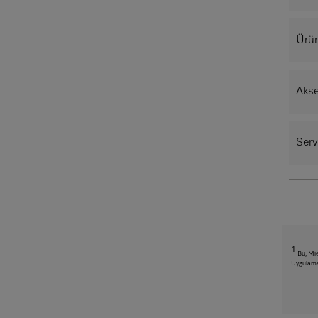
Ürün
Aks
Serv
1
Bu, Mie
Uygulaması