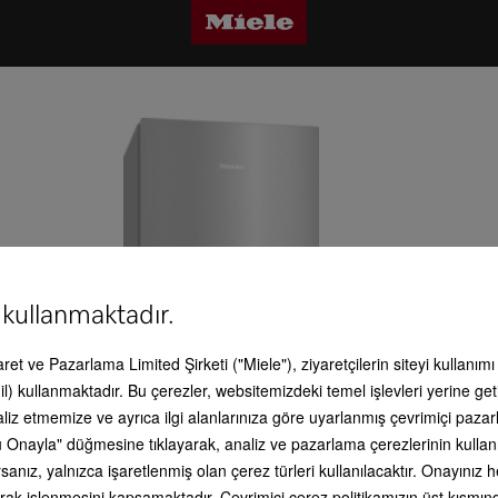
 kullanmaktadır.
caret ve Pazarlama Limited Şirketi ("Miele"), ziyaretçilerin siteyi kullanım
l) kullanmaktadır. Bu çerezler, websitemizdeki temel işlevleri yerine get
aliz etmemize ve ayrıca ilgi alanlarınıza göre uyarlanmış çevrimiçi paz
 Onayla" düğmesine tıklayarak, analiz ve pazarlama çerezlerinin kullan
anız, yalnızca işaretlenmiş olan çerez türleri kullanılacaktır. Onayınız
li olarak işlenmesini kapsamaktadır. Çevrimiçi çerez politikamızın üst kısmı