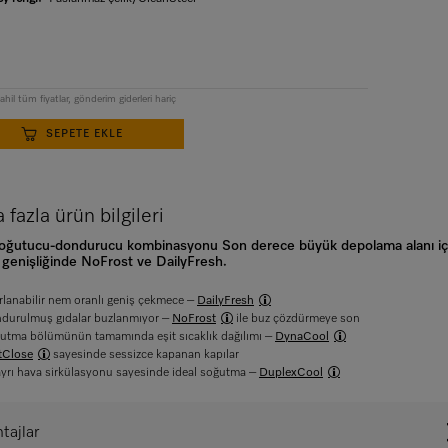
hil tüm fiyatlar, gönderim giderleri hariç
SEPETE EKLE
fazla ürün bilgileri
soğutucu-dondurucu kombinasyonu Son derece büyük depolama alanı iç
genişliğinde NoFrost ve DailyFresh.
rlanabilir nem oranlı geniş çekmece –
DailyFresh
durulmuş gıdalar buzlanmıyor –
NoFrost
ile buz çözdürmeye son
utma bölümünün tamamında eşit sıcaklık dağılımı –
DynaCool
tClose
sayesinde sessizce kapanan kapılar
 ayrı hava sirkülasyonu sayesinde ideal soğutma –
DuplexCool
tajlar