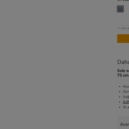
** KDV da
Daha 
Solo 
75 cm 
Aya
Don
Soğ
Sof
İki
Avan