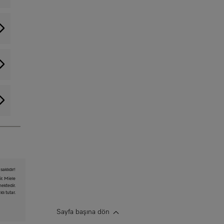
saklıdır!
ir. Miele
mektedir.
lı tutar.
Sayfa başına dön