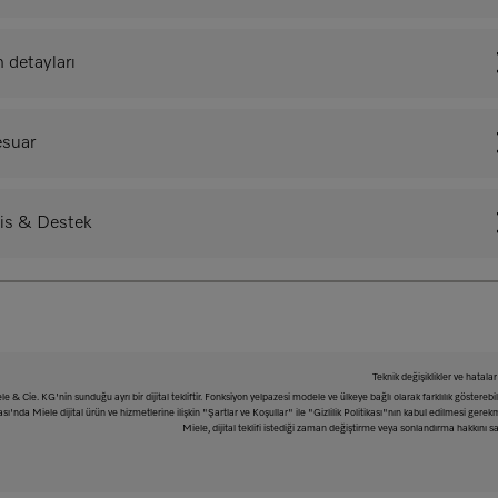
 detayları
esuar
is & Destek
Teknik değişiklikler ve hatalar 
le & Cie. KG'nin sunduğu ayrı bir dijital tekliftir. Fonksiyon yelpazesi modele ve ülkeye bağlı olarak farklılık gösterebil
'nda Miele dijital ürün ve hizmetlerine ilişkin "Şartlar ve Koşullar" ile "Gizlilik Politikası"nın kabul edilmesi gerek
Miele, dijital teklifi istediği zaman değiştirme veya sonlandırma hakkını sak