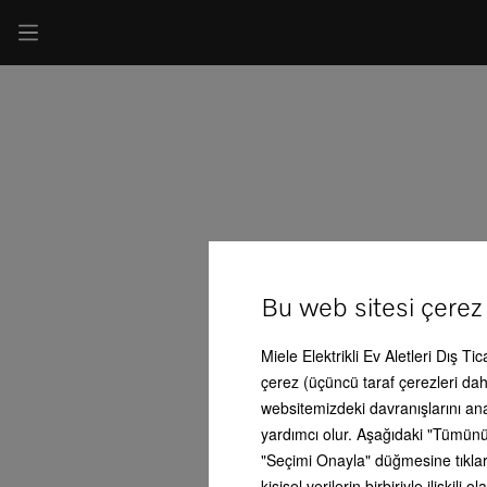
Bu web sitesi çerez
Miele Elektrikli Ev Aletleri Dış Ti
çerez (üçüncü taraf çerezleri dahi
websitemizdeki davranışlarını an
yardımcı olur. Aşağıdaki "Tümünü
"Seçimi Onayla" düğmesine tıklars
kişisel verilerin birbiriyle ilişki