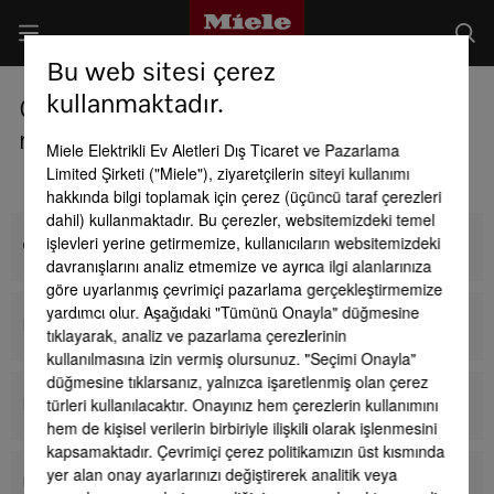
Bu web sitesi çerez
kullanmaktadır.
Çamaşır makineleri, kurutma
makineleri ve ütüler
Miele Elektrikli Ev Aletleri Dış Ticaret ve Pazarlama
Limited Şirketi ("Miele"), ziyaretçilerin siteyi kullanımı
hakkında bilgi toplamak için çerez (üçüncü taraf çerezleri
dahil) kullanmaktadır. Bu çerezler, websitemizdeki temel
işlevleri yerine getirmemize, kullanıcıların websitemizdeki
Çamaşır makineleri
davranışlarını analiz etmemize ve ayrıca ilgi alanlarınıza
göre uyarlanmış çevrimiçi pazarlama gerçekleştirmemize
yardımcı olur. Aşağıdaki "Tümünü Onayla" düğmesine
Kurutma makinesi
tıklayarak, analiz ve pazarlama çerezlerinin
kullanılmasına izin vermiş olursunuz. "Seçimi Onayla"
düğmesine tıklarsanız, yalnızca işaretlenmiş olan çerez
türleri kullanılacaktır. Onayınız hem çerezlerin kullanımını
Kurutmalı çamaşır makinesi
hem de kişisel verilerin birbiriyle ilişkili olarak işlenmesini
kapsamaktadır. Çevrimiçi çerez politikamızın üst kısmında
yer alan onay ayarlarınızı değiştirerek analitik veya
Ütüler