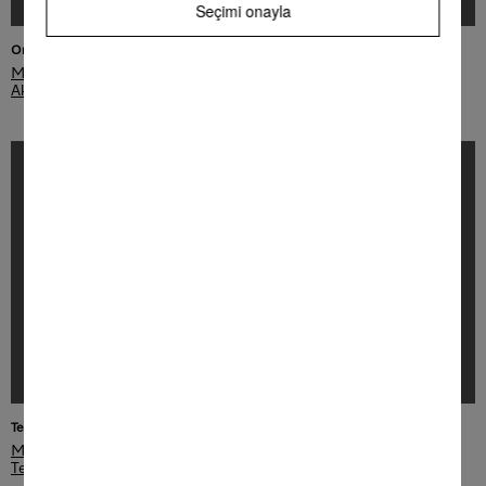
Seçimi onayla
Orjinal aksesuarlar
Miele E-Shop
Aksesuarlara bakış
Temizlik Ürünleri
Miele E-Shop
Temizlik Ürünlerine bakış