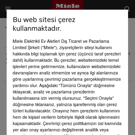
Bu web sitesi çerez
kullanmaktadır.
Tasarım Ödülleri
Miele Elektrikli Ev Aletleri Dış Ticaret ve Pazarlama
Limited Şirketi ("Miele"), ziyaretçilerin siteyi kullanımı
Tasarım alanındaki yeniliklerimiz, marka değerimize ve kalite
hakkında bilgi toplamak için çerez (üçüncü taraf çerezleri
anlayışımıza destek veren unsurlardır. Müşterilerimizin beklentileri
doğrultusunda yapılan yenilikler ve geliştirmeler aldığımız sayısız
dahil) kullanmaktadır. Bu çerezler, websitemizdeki temel
tasarım ödülleri ile de kanıtlanmaktadır.
işlevleri yerine getirmemize, kullanıcıların websitemizdeki
davranışlarını analiz etmemize ve ayrıca ilgi alanlarınıza
göre uyarlanmış çevrimiçi pazarlama gerçekleştirmemize
yardımcı olur. Aşağıdaki "Tümünü Onayla" düğmesine
tıklayarak, analiz ve pazarlama çerezlerinin
kullanılmasına izin vermiş olursunuz. "Seçimi Onayla"
düğmesine tıklarsanız, yalnızca işaretlenmiş olan çerez
türleri kullanılacaktır. Onayınız hem çerezlerin kullanımını
hem de kişisel verilerin birbiriyle ilişkili olarak işlenmesini
kapsamaktadır. Çevrimiçi çerez politikamızın üst kısmında
yer alan onay ayarlarınızı değiştirerek analitik veya