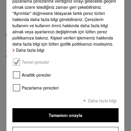
pazarlama çerezlerine verdiğiniz onayı gelecekte geçerli
olmak üzere istediğiniz zaman geri çekebilirsiniz.
"Ayrıntılar" düğmesine tıklayarak farklı çerez türleri
hakkında daha fazla bilgi görebilirsiniz. Çerezlerin
kullanımı ve kullanım ömrü hakkında daha fazla bilgi
almak veya ayarlarınızı değiştirmek için lütfen çerez
iF product design award
politikamıza bakınız. Kişisel verileri işlememiz hakkında
• Black Levantar
daha fazla bilgi için lütfen gizlilik politikamızı inceleyiniz.
• SmartLine Hong Kong pişirme ünitesi CS 7151/7152
Daha fazla bilgi
• Profesyonel PWM ve PDR serileri çamaşır ve kurutma
makineleri
Temel çerezler
Analitik çerezler
Pazarlama çerezleri
Daha fazla bilgi
Tamamını onayla