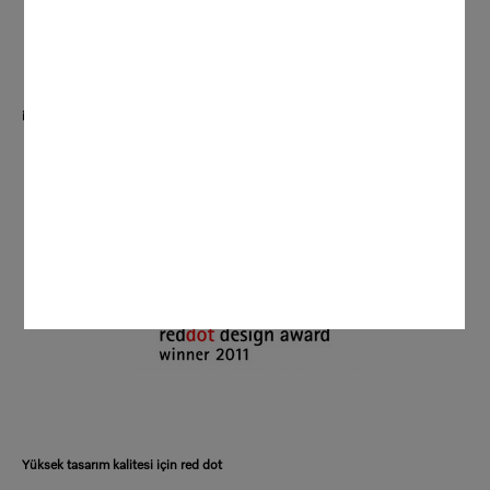
iF product design award
Yüksek tasarım kalitesi için red dot