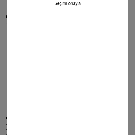
Seçimi onayla
iF product design GOLD award
• Hob KM 7999 FL
reddot product design award
• Black Levantar
• Hob KM 7999 FL
• Prof. Kurutma makinesi serisi PDR 514/518/914/918