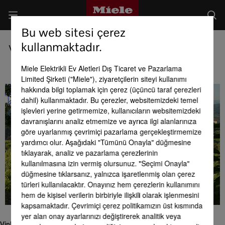
Bu web sitesi çerez
kullanmaktadır.
Vinho Verde – Portekizli
Miele Elektrikli Ev Aletleri Dış Ticaret ve Pazarlama
Limited Şirketi ("Miele"), ziyaretçilerin siteyi kullanımı
hakkında bilgi toplamak için çerez (üçüncü taraf çerezleri
dahil) kullanmaktadır. Bu çerezler, websitemizdeki temel
işlevleri yerine getirmemize, kullanıcıların websitemizdeki
davranışlarını analiz etmemize ve ayrıca ilgi alanlarınıza
göre uyarlanmış çevrimiçi pazarlama gerçekleştirmemize
yardımcı olur. Aşağıdaki "Tümünü Onayla" düğmesine
tıklayarak, analiz ve pazarlama çerezlerinin
kullanılmasına izin vermiş olursunuz. "Seçimi Onayla"
düğmesine tıklarsanız, yalnızca işaretlenmiş olan çerez
türleri kullanılacaktır. Onayınız hem çerezlerin kullanımını
hem de kişisel verilerin birbiriyle ilişkili olarak işlenmesini
kapsamaktadır. Çevrimiçi çerez politikamızın üst kısmında
yer alan onay ayarlarınızı değiştirerek analitik veya
Vinho Verde – Portekizli