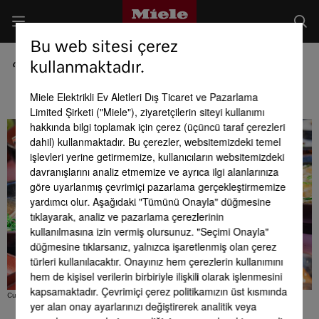
Bu web sitesi çerez
kullanmaktadır.
“Oishii”
Miele Elektrikli Ev Aletleri Dış Ticaret ve Pazarlama
Limited Şirketi ("Miele"), ziyaretçilerin siteyi kullanımı
hakkında bilgi toplamak için çerez (üçüncü taraf çerezleri
dahil) kullanmaktadır. Bu çerezler, websitemizdeki temel
işlevleri yerine getirmemize, kullanıcıların websitemizdeki
davranışlarını analiz etmemize ve ayrıca ilgi alanlarınıza
göre uyarlanmış çevrimiçi pazarlama gerçekleştirmemize
yardımcı olur. Aşağıdaki "Tümünü Onayla" düğmesine
tıklayarak, analiz ve pazarlama çerezlerinin
kullanılmasına izin vermiş olursunuz. "Seçimi Onayla"
düğmesine tıklarsanız, yalnızca işaretlenmiş olan çerez
türleri kullanılacaktır. Onayınız hem çerezlerin kullanımını
hem de kişisel verilerin birbiriyle ilişkili olarak işlenmesini
kapsamaktadır. Çevrimiçi çerez politikamızın üst kısmında
Curioso Photography - stock.adobe.com
yer alan onay ayarlarınızı değiştirerek analitik veya