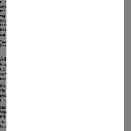
mevsimin kendisine de göndermede bulunuyor. Takaya-san Senior,
siyah bir tabakta tamamı minyatür ve gerçeğini yansıtan renklerdeki
mantarlar, köknar kozalakları, çam iğneleri ve bir avuç akçaağaç
yapraklarıyla oluşturduğu “Fukiyose” adlı leziz tarifiyle gurur duyuyor.
Akçaağaç yaprağının açık kırmızı rengi, Kasım ayında Kyoto
tapınaklarının bahçelerinde bulunan ağaçların rengini yansıtıyor. Her
ikisi de gözlerinize bir ziyafet çektiriyor. Maalesef bu zarif ve yenebilir
sanat eseri, yiyip bitirmek için fazlasıyla başarılı.
Yazı: Kiki Baron
Fotoğraflar: Paul Spierenburg
Adresler
Four Seasons Kyoto
600 yıllık park manzarasıyla ve modern Japon tarzıyla hizmet veren
şehrin en yeni lüks oteli.
fourseasons.com
Kikunoi
Üç Michelin yıldızına sahip bu kaiseki restoranı Kyoto’nun en
iyilerinden biri.
kikunoi.jp/english
Izutsuya
Wagyu tutkunlarının mutlaka görmesi gereken bir yer.
690 Osakazaimokucho Sakaimachidori 3jyo Noburo Nakagyu-ku
Tel. +81 75-222-29 01
facebook.com/sanjou.izutsuya