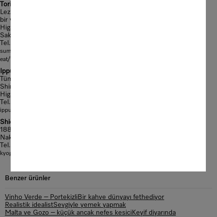
Torito
Lezzetli tavuk tarifleriyle iş çıkışında ziyaret edebileceğiniz modern
bir yakitori.
Higashi Marutamachi 9–5, Marutamachi-dori, Kawabata higashi-iru,
Sakyo-ku
Tel. +81 75-752-41 44
ve
sumibi-torito.jp/
lonelyplanet.com/japan/kyoto/restaurants/torito/a/poi-
eat/1428843/356698
Ippudo
Tüm uzman ramen çorbacıları arasında en popüler olanı.
Shinkyogoku çarşısında: 653-1 Bantoyacho, Nishikokoji Higashi-iru,
Higashi-no-Toin, Nakagyo-ku, Nishiki Bldg 1F
Tel. +81 75-213-88 00
ippudo.com
Shioyoshi-Ken
1882 yılından beri leziz şekerlemeler üretiyor.
Nakadashuri-dori 180
Tel. +81 75-441-08 03
kyogashi.com
Benzer ürünler
Vinho Verde – Portekizli
Bir kahve dünyayı fethediyor
Realistik idealist
Sevgiyle yemek yapmak
Malta ve Gozo – küçük ancak nefes kesici
Keyif diyarında