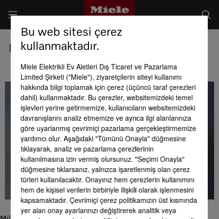
Bu web sitesi çerez
kullanmaktadır.
Mükemmellik sanatı
Miele Elektrikli Ev Aletleri Dış Ticaret ve Pazarlama
Limited Şirketi ("Miele"), ziyaretçilerin siteyi kullanımı
hakkında bilgi toplamak için çerez (üçüncü taraf çerezleri
dahil) kullanmaktadır. Bu çerezler, websitemizdeki temel
işlevleri yerine getirmemize, kullanıcıların websitemizdeki
davranışlarını analiz etmemize ve ayrıca ilgi alanlarınıza
göre uyarlanmış çevrimiçi pazarlama gerçekleştirmemize
yardımcı olur. Aşağıdaki "Tümünü Onayla" düğmesine
tıklayarak, analiz ve pazarlama çerezlerinin
kullanılmasına izin vermiş olursunuz. "Seçimi Onayla"
düğmesine tıklarsanız, yalnızca işaretlenmiş olan çerez
türleri kullanılacaktır. Onayınız hem çerezlerin kullanımını
hem de kişisel verilerin birbiriyle ilişkili olarak işlenmesini
kapsamaktadır. Çevrimiçi çerez politikamızın üst kısmında
yer alan onay ayarlarınızı değiştirerek analitik veya
Mükemmellik sanatı