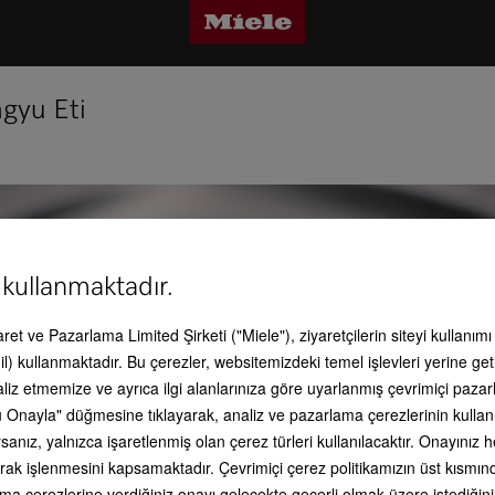
gyu Eti
 kullanmaktadır.
caret ve Pazarlama Limited Şirketi ("Miele"), ziyaretçilerin siteyi kullanım
l) kullanmaktadır. Bu çerezler, websitemizdeki temel işlevleri yerine get
aliz etmemize ve ayrıca ilgi alanlarınıza göre uyarlanmış çevrimiçi paz
 Onayla" düğmesine tıklayarak, analiz ve pazarlama çerezlerinin kullan
anız, yalnızca işaretlenmiş olan çerez türleri kullanılacaktır. Onayınız
li olarak işlenmesini kapsamaktadır. Çevrimiçi çerez politikamızın üst kısmı
ama çerezlerine verdiğiniz onayı gelecekte geçerli olmak üzere istediğini