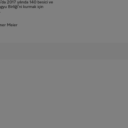
’da 2017 yılında 140 besici ve
agyu Birliği’ni kurmak için
.
iner Meier