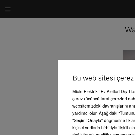
Wa
Bu web sitesi çerez
Miele Elektrikli Ev Aletleri Dış Ti
çerez (üçüncü taraf çerezleri dahi
websitemizdeki davranışlarını an
yardımcı olur. Aşağıdaki "Tümünü
"Seçimi Onayla" düğmesine tıklars
kişisel verilerin birbiriyle ilişki
değiştirerek analitik veya pazarl