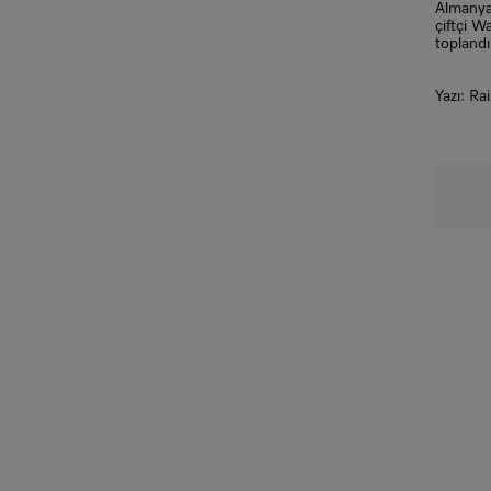
Almanya
çiftçi W
toplandı
Yazı: Ra