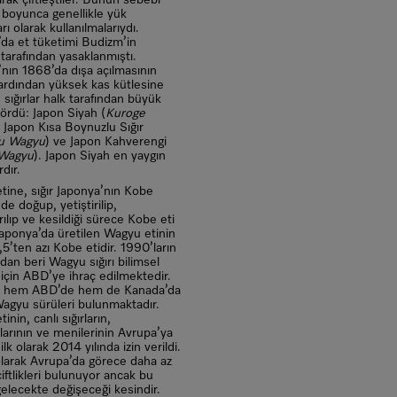
arak çiftleştiler. Bunun sebebi
r boyunca genellikle yük
rı olarak kullanılmalarıydı.
’da et tüketimi Budizm’in
ı tarafından yasaklanmıştı.
nın 1868’da dışa açılmasının
rdından yüksek kas kütlesine
 sığırlar halk tarafından büyük
ördü: Japon Siyah (
Kuroge
, Japon Kısa Boynuzlu Sığır
u Wagyu
) ve Japon Kahverengi
Wagyu
). Japon Siyah en yaygın
rdır.
tine, sığır Japonya’nın Kobe
de doğup, yetiştirilip,
rılıp ve kesildiği sürece Kobe eti
 Japonya’da üretilen Wagyu etinin
5’ten azı Kobe etidir. 1990’ların
ndan beri Wagyu sığırı bilimsel
için ABD’ye ihraç edilmektedir.
 hem ABD’de hem de Kanada’da
agyu sürüleri bulunmaktadır.
inin, canlı sığırların,
arının ve menilerinin Avrupa’ya
ilk olarak 2014 yılında izin verildi.
larak Avrupa’da görece daha az
ftlikleri bulunuyor ancak bu
elecekte değişeceği kesindir.