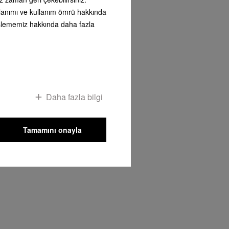
kullanımı ve kullanım ömrü hakkında
i işlememiz hakkında daha fazla
yapmak
es
Daha fazla bilgi
Tamamını onayla
etay