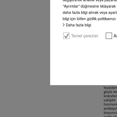
"Ayrıntılar" düğmesine tıklayarak 
ddp imag
daha fazla bilgi almak veya ayarla
bilgi için lütfen gizlilik politikamızı
Wagyu E
Daha fazla bilgi
Bu Japon
etine sa
Temel çerezler
A
oldukça 
yapıdadı
İnanılm
yüksek 
olsaydın
ağzınızd
hiçbir e
baharatl
düşünür
eti (kel
Wagyu’du
sahiptir
kıyasla
güçlü bi
koleste
sahipti
hormonl
antibiyo
boyunca 