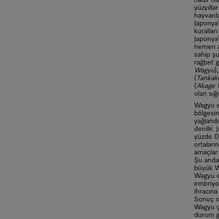
nadir ol
yüzyılla
hayvanla
Japonya
kurallar
Japonya’
hemen a
sahip şu
rağbet g
Wagyu
)
(
Tankak
(
Akage 
olan sığı
Wagyu e
bölgesin
yağlandı
denilir.
yüzde 0,
ortaları
amaçlar 
Şu anda
büyük W
Wagyu et
embriyol
ihracına 
Sonuç o
Wagyu çi
durum g